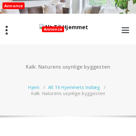
Videre
Annonce
til
indhold
Annonce
Kalk: Naturens usynlige byggesten
Hjem
/
Alt Til Hjemmets Indlæg
/
Kalk: Naturens usynlige byggesten