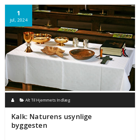
Annonce
1
jul, 2024
Alt Til Hjemmets Indlæg
Kalk: Naturens usynlige
byggesten