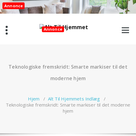
Videre
Annonce
til
indhold
Annonce
Teknologiske fremskridt: Smarte markiser til det
moderne hjem
Hjem
/
Alt Til Hjemmets Indlæg
/
Teknologiske fremskridt: Smarte markiser til det moderne
hjem