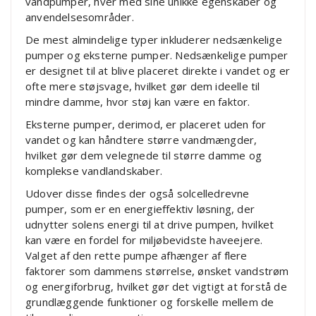
vandpumper, hver med sine unikke egenskaber og
anvendelsesområder.
De mest almindelige typer inkluderer nedsænkelige
pumper og eksterne pumper. Nedsænkelige pumper
er designet til at blive placeret direkte i vandet og er
ofte mere støjsvage, hvilket gør dem ideelle til
mindre damme, hvor støj kan være en faktor.
Eksterne pumper, derimod, er placeret uden for
vandet og kan håndtere større vandmængder,
hvilket gør dem velegnede til større damme og
komplekse vandlandskaber.
Udover disse findes der også solcelledrevne
pumper, som er en energieffektiv løsning, der
udnytter solens energi til at drive pumpen, hvilket
kan være en fordel for miljøbevidste haveejere.
Valget af den rette pumpe afhænger af flere
faktorer som dammens størrelse, ønsket vandstrøm
og energiforbrug, hvilket gør det vigtigt at forstå de
grundlæggende funktioner og forskelle mellem de