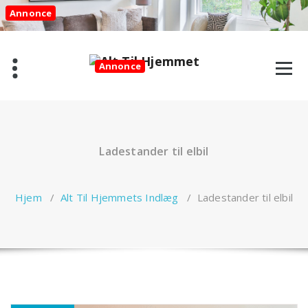
Videre
Annonce
til
indhold
Annonce
Ladestander til elbil
Hjem
/
Alt Til Hjemmets Indlæg
/
Ladestander til elbil