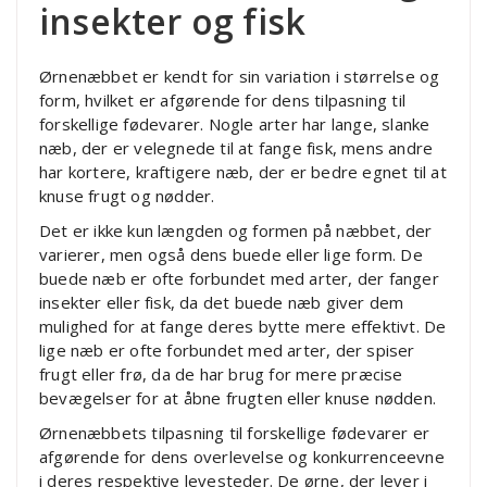
insekter og fisk
Ørnenæbbet er kendt for sin variation i størrelse og
form, hvilket er afgørende for dens tilpasning til
forskellige fødevarer. Nogle arter har lange, slanke
næb, der er velegnede til at fange fisk, mens andre
har kortere, kraftigere næb, der er bedre egnet til at
knuse frugt og nødder.
Det er ikke kun længden og formen på næbbet, der
varierer, men også dens buede eller lige form. De
buede næb er ofte forbundet med arter, der fanger
insekter eller fisk, da det buede næb giver dem
mulighed for at fange deres bytte mere effektivt. De
lige næb er ofte forbundet med arter, der spiser
frugt eller frø, da de har brug for mere præcise
bevægelser for at åbne frugten eller knuse nødden.
Ørnenæbbets tilpasning til forskellige fødevarer er
afgørende for dens overlevelse og konkurrenceevne
i deres respektive levesteder. De ørne, der lever i