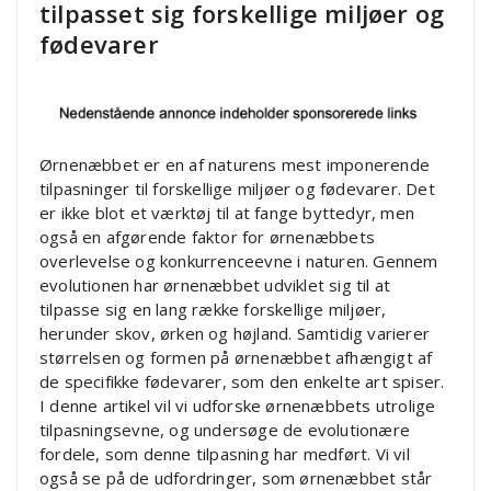
tilpasset sig forskellige miljøer og
fødevarer
Ørnenæbbet er en af naturens mest imponerende
tilpasninger til forskellige miljøer og fødevarer. Det
er ikke blot et værktøj til at fange byttedyr, men
også en afgørende faktor for ørnenæbbets
overlevelse og konkurrenceevne i naturen. Gennem
evolutionen har ørnenæbbet udviklet sig til at
tilpasse sig en lang række forskellige miljøer,
herunder skov, ørken og højland. Samtidig varierer
størrelsen og formen på ørnenæbbet afhængigt af
de specifikke fødevarer, som den enkelte art spiser.
I denne artikel vil vi udforske ørnenæbbets utrolige
tilpasningsevne, og undersøge de evolutionære
fordele, som denne tilpasning har medført. Vi vil
også se på de udfordringer, som ørnenæbbet står