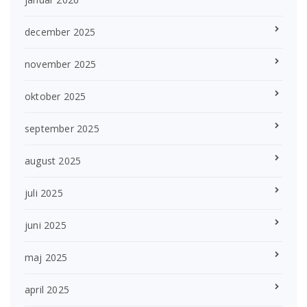
december 2025
november 2025
oktober 2025
september 2025
august 2025
juli 2025
juni 2025
maj 2025
april 2025