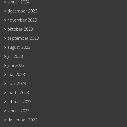
januar 2024
december 2023
november 2023
oktober 2023
september 2023
august 2023
juli 2023
juni 2023
maj 2023
april 2023
marts 2023
februar 2023
januar 2023
december 2022