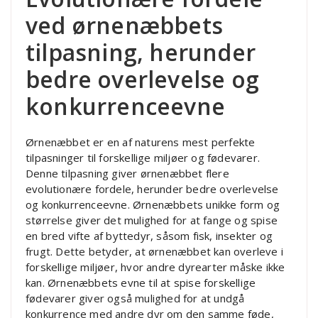
ved ørnenæbbets
tilpasning, herunder
bedre overlevelse og
konkurrenceevne
Ørnenæbbet er en af ​​naturens mest perfekte
tilpasninger til forskellige miljøer og fødevarer.
Denne tilpasning giver ørnenæbbet flere
evolutionære fordele, herunder bedre overlevelse
og konkurrenceevne. Ørnenæbbets unikke form og
størrelse giver det mulighed for at fange og spise
en bred vifte af byttedyr, såsom fisk, insekter og
frugt. Dette betyder, at ørnenæbbet kan overleve i
forskellige miljøer, hvor andre dyrearter måske ikke
kan. Ørnenæbbets evne til at spise forskellige
fødevarer giver også mulighed for at undgå
konkurrence med andre dyr om den samme føde,