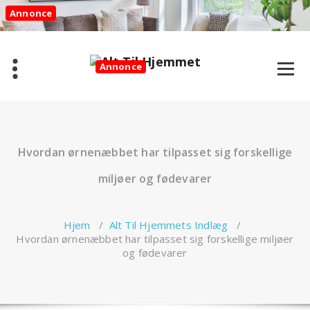
Videre
Annonce
til
indhold
Annonce
Hvordan ørnenæbbet har tilpasset sig forskellige
miljøer og fødevarer
Hjem
/
Alt Til Hjemmets Indlæg
/
Hvordan ørnenæbbet har tilpasset sig forskellige miljøer
og fødevarer