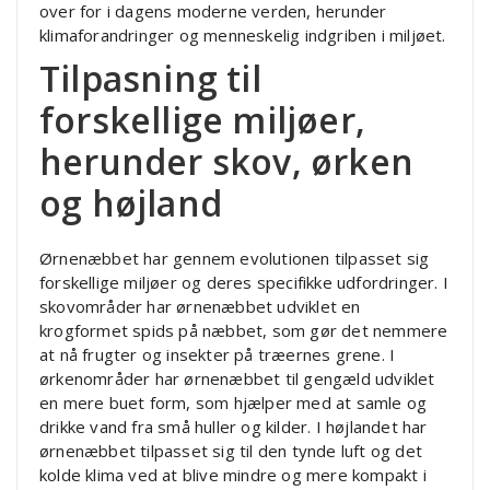
over for i dagens moderne verden, herunder
klimaforandringer og menneskelig indgriben i miljøet.
Tilpasning til
forskellige miljøer,
herunder skov, ørken
og højland
Ørnenæbbet har gennem evolutionen tilpasset sig
forskellige miljøer og deres specifikke udfordringer. I
skovområder har ørnenæbbet udviklet en
krogformet spids på næbbet, som gør det nemmere
at nå frugter og insekter på træernes grene. I
ørkenområder har ørnenæbbet til gengæld udviklet
en mere buet form, som hjælper med at samle og
drikke vand fra små huller og kilder. I højlandet har
ørnenæbbet tilpasset sig til den tynde luft og det
kolde klima ved at blive mindre og mere kompakt i