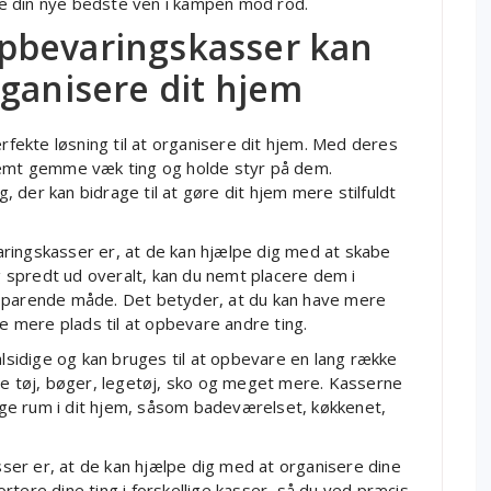
e din nye bedste ven i kampen mod rod.
pbevaringskasser kan
rganisere dit hjem
ekte løsning til at organisere dit hjem. Med deres
 nemt gemme væk ting og holde styr på dem.
 der kan bidrage til at gøre dit hjem mere stilfuldt
ringskasser er, at de kan hjælpe dig med at skabe
ng spredt ud overalt, kan du nemt placere dem i
arende måde. Det betyder, at du kan have mere
ve mere plads til at opbevare andre ting.
sidige og kan bruges til at opbevare en lang række
me tøj, bøger, legetøj, sko og meget mere. Kasserne
lige rum i dit hjem, såsom badeværelset, køkkenet,
er er, at de kan hjælpe dig med at organisere dine
tere dine ting i forskellige kasser, så du ved præcis,