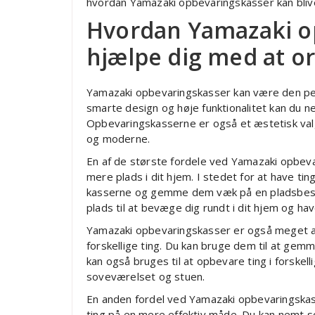
hvordan Yamazaki opbevaringskasser kan bliv
Hvordan Yamazaki o
hjælpe dig med at o
Yamazaki opbevaringskasser kan være den perf
smarte design og høje funktionalitet kan du
Opbevaringskasserne er også et æstetisk valg,
og moderne.
En af de største fordele ved Yamazaki opbeva
mere plads i dit hjem. I stedet for at have ti
kasserne og gemme dem væk på en pladsbesp
plads til at bevæge dig rundt i dit hjem og ha
Yamazaki opbevaringskasser er også meget al
forskellige ting. Du kan bruge dem til at gem
kan også bruges til at opbevare ting i forskel
soveværelset og stuen.
En anden fordel ved Yamazaki opbevaringskass
ting på en mere effektiv måde. Du kan nemt sor