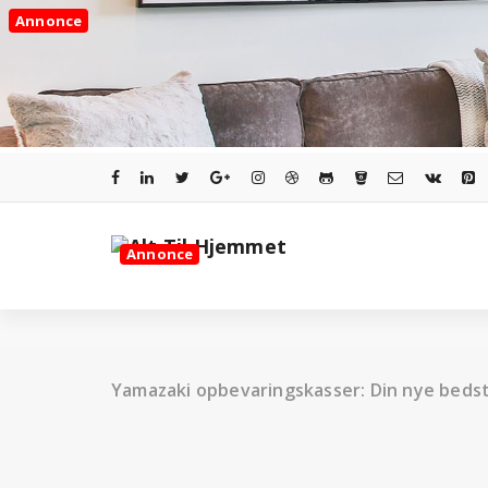
Videre
Annonce
til
indhold
Annonce
Yamazaki opbevaringskasser: Din nye beds