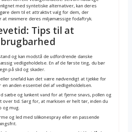
nlignet med syntetiske alternativer, kan deres
re dem til et attraktivt valg for dem, der
r at minimere deres miljømæssige fodaftryk.
etid: Tips til at
 brugbarhed
mal stand og kan modstå de udfordrende danske
mæssig vedligeholdelse. En af de første ting, du bør
tegn på slid og skader.
 eller snefald kan det være nødvendigt at tjekke for
r en anden essentiel del af vedligeholdelsen.
 sæbe og lunkent vand for at fjerne snavs, pollen og
over tid. Sørg for, at markisen er helt tør, inden du
p og mug.
me og led med silikonespray eller en passende
ingsfrit.