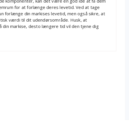
de komponenter, kan det være en god idé at få dem
emrum for at forlænge deres levetid. Ved at tage
kun forlænge din markises levetid, men også sikre, at
isk værdi til dit udendørsområde. Husk, at
 din markise, desto længere tid vil den tjene dig