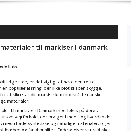
materialer til markiser i danmark
iftelige side, er det vigtigt at have den rette
r en populær løsning, der ikke blot skaber skygge,
or at sikre, at din markise kan modstå de danske
ige materialer.
rialer til markiser i Danmark med fokus på deres
 unikke vejrforhold, der præger landet, og hvordan de
vi ned i både syntetiske og naturlige materialer, og vi
oldbarhed og funktionalitet. Endelig giver vi praktiske