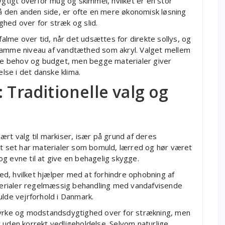
tigt overfor mug og skimmel, hvilket er en stor
 på den anden side, er ofte en mere økonomisk løsning
hed over for stræk og slid.
 falme over tid, når det udsættes for direkte sollys, og
 samme niveau af vandtæthed som akryl. Valget mellem
elle behov og budget, men begge materialer giver
else i det danske klima.
 Traditionelle valg og
ært valg til markiser, især på grund af deres
lt set har materialer som bomuld, lærred og hør været
g evne til at give en behagelig skygge.
d, hvilket hjælper med at forhindre ophobning af
erialer regelmæssig behandling med vandafvisende
ulde vejrforhold i Danmark.
styrke og modstandsdygtighed over for strækning, men
 uden korrekt vedligeholdelse. Selvom naturlige