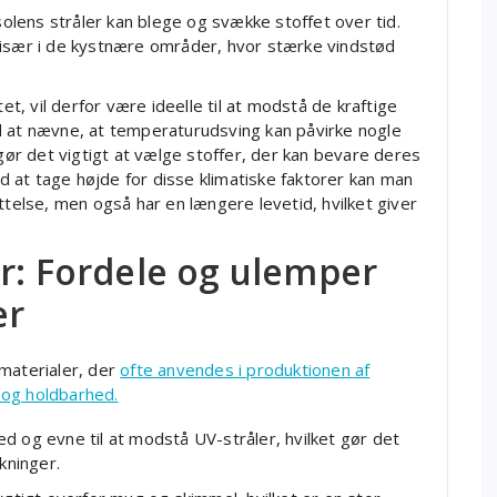
lens stråler kan blege og svække stoffet over tid.
 især i de kystnære områder, hvor stærke vindstød
et, vil derfor være ideelle til at modstå de kraftige
d at nævne, at temperaturudsving kan påvirke nogle
 gør det vigtigt at vælge stoffer, der kan bevare deres
 at tage højde for disse klimatiske faktorer kan man
ttelse, men også har en længere levetid, hvilket giver
r: Fordele og ulemper
er
materialer, der
ofte anvendes i produktionen af
 og holdbarhed.
d og evne til at modstå UV-stråler, hvilket gør det
kninger.