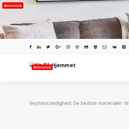
Videre
Annonce
til
indhold
Annonce
Vejrbestandighed: De bedste materialer til