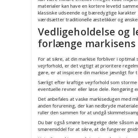
materialer kan have en kortere levetid samme
klassiske udseende og bæredygtige karakter gø
værdsætter traditionelle æstetikker og ønske
Vedligeholdelse og lev
forlænge markisens
For at sikre, at din markise forbliver i opti
vejrforhold, er det vigtigt at prioritere regel
gøre, er at inspicere din markise jævnligt for 
Særligt efter kraftige vejrforhold som storme
eventuelle revner eller løse dele. Rengøring e
Det anbefales at vaske markisedugen med mild
anden forurening, der kan nedbryde materialet 
ruller den sammen for at undgå skimmelsvam
Du bør også smøre bevægelige dele såsom ar
smøremiddel for at sikre, at de fungerer gnidn