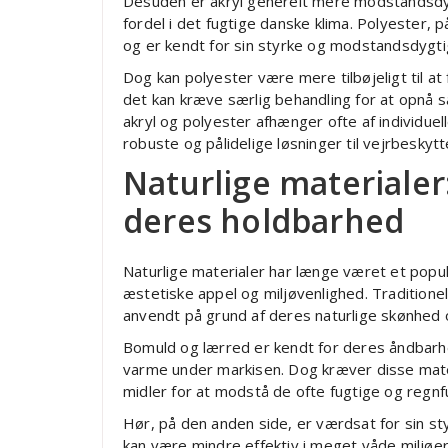
Desuden er akryl generelt mere modstandsdyg
fordel i det fugtige danske klima. Polyester,
og er kendt for sin styrke og modstandsdygtig
Dog kan polyester være mere tilbøjeligt til at
det kan kræve særlig behandling for at opnå
akryl og polyester afhænger ofte af individu
robuste og pålidelige løsninger til vejrbeskytt
Naturlige materialer:
deres holdbarhed
Naturlige materialer har længe været et popul
æstetiske appel og miljøvenlighed. Traditione
anvendt på grund af deres naturlige skønhed o
Bomuld og lærred er kendt for deres åndbarhe
varme under markisen. Dog kræver disse mat
midler for at modstå de ofte fugtige og regnf
Hør, på den anden side, er værdsat for sin 
kan være mindre effektiv i meget våde miljøer