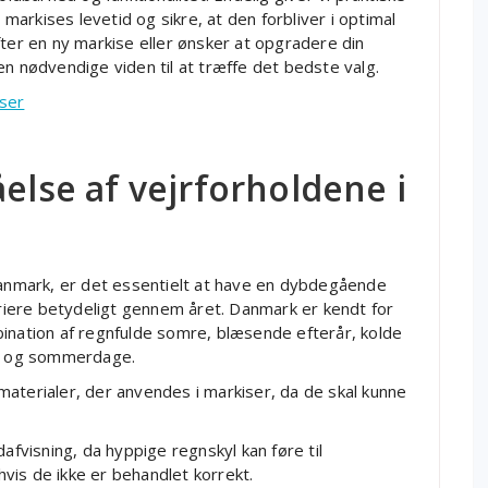
 markises levetid og sikre, at den forbliver i optimal
fter en ny markise eller ønsker at opgradere din
en nødvendige viden til at træffe det bedste valg.
ser
åelse af vejrforholdene i
 Danmark, er det essentielt at have en dybdegående
variere betydeligt gennem året. Danmark er kendt for
bination af regnfulde somre, blæsende efterår, kolde
s- og sommerdage.
e materialer, der anvendes i markiser, da de skal kunne
afvisning, da hyppige regnskyl kan føre til
vis de ikke er behandlet korrekt.