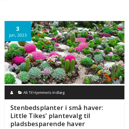
Annonce
3
jun, 2023
Alt Til Hjemmets Indlæg
Stenbedsplanter i små haver:
Little Tikes’ plantevalg til
pladsbesparende haver