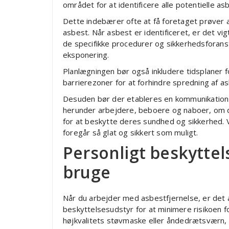
området for at identificere alle potentielle as
Dette indebærer ofte at få foretaget prøver a
asbest. Når asbest er identificeret, er det vig
de specifikke procedurer og sikkerhedsforansta
eksponering.
Planlægningen bør også inkludere tidsplaner fo
barrierezoner for at forhindre spredning af as
Desuden bør der etableres en kommunikationss
herunder arbejdere, beboere og naboer, om de 
for at beskytte deres sundhed og sikkerhed. V
foregår så glat og sikkert som muligt.
Personligt beskyttel
bruge
Når du arbejder med asbestfjernelse, er det 
beskyttelsesudstyr for at minimere risikoen 
højkvalitets støvmaske eller åndedrætsværn, 