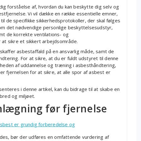
ndig forståelse af, hvordan du kan beskytte dig selv og
tfjernelse. Vi vil dække en række essentielle emner,
il de specifikke sikkerhedsprotokoller, der skal følges
 om det nødvendige personlige beskyttelsesudstyr,
mt de korrekte ventilations- og
 at sikre et sikkert arbejdsområde.
skaffer asbestaffald på en ansvarlig måde, samt de
tering. For at sikre, at du er fuldt udstyret til denne
igheden af uddannelse og træning i asbesthåndtering,
fjernelsen for at sikre, at alle spor af asbest er
senteres i denne artikel, kan du bidrage til at skabe en
bred og miljøet.
lægning før fjernelse
f asbest er grundig forberedelse og
des, bør der udføres en omfattende vurdering af