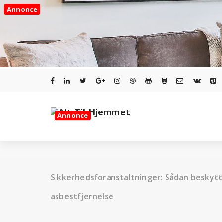
Videre
Annonce
til
indhold
Annonce
Sikkerhedsforanstaltninger: Sådan beskytt
asbestfjernelse