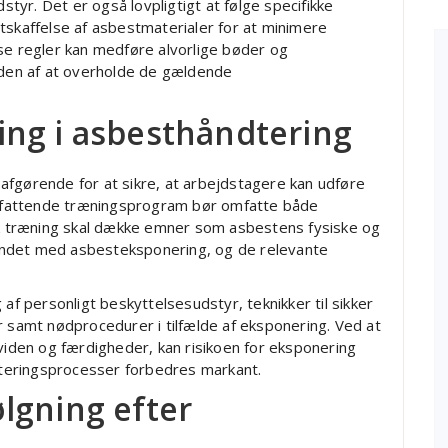
yr. Det er også lovpligtigt at følge specifikke
tskaffelse af asbestmaterialer for at minimere
se regler kan medføre alvorlige bøder og
heden af at overholde de gældende
ng i asbesthåndtering
afgørende for at sikre, at arbejdstagere kan udføre
 omfattende træningsprogram bør omfatte både
isk træning skal dække emner som asbestens fysiske og
undet med asbesteksponering, og de relevante
af personligt beskyttelsesudstyr, teknikker til sikker
r samt nødprocedurer i tilfælde af eksponering. Ved at
 viden og færdigheder, kan risikoen for eksponering
teringsprocesser forbedres markant.
lgning efter