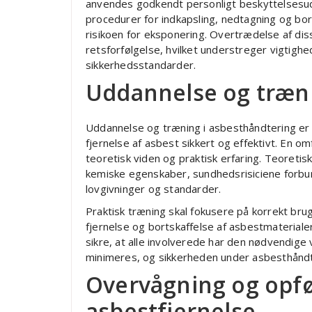
anvendes godkendt personligt beskyttelsesudst
procedurer for indkapsling, nedtagning og bor
risikoen for eksponering. Overtrædelse af dis
retsforfølgelse, hvilket understreger vigtig
sikkerhedsstandarder.
Uddannelse og træni
Uddannelse og træning i asbesthåndtering er 
fjernelse af asbest sikkert og effektivt. En
teoretisk viden og praktisk erfaring. Teoret
kemiske egenskaber, sundhedsrisiciene forb
lovgivninger og standarder.
Praktisk træning skal fokusere på korrekt brug 
fjernelse og bortskaffelse af asbestmateriale
sikre, at alle involverede har den nødvendige
minimeres, og sikkerheden under asbesthånd
Overvågning og opfø
asbestfjernelse