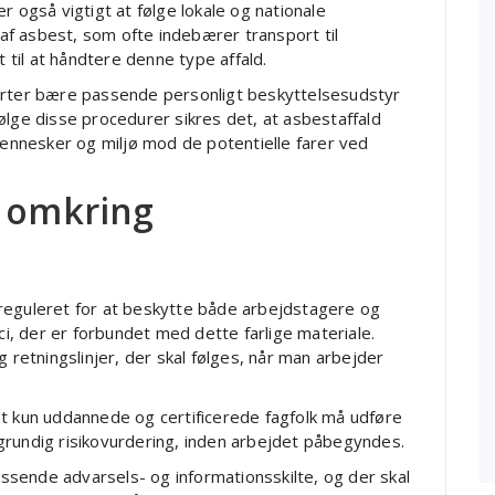
 er også vigtigt at følge lokale og nationale
e af asbest, som ofte indebærer transport til
til at håndtere denne type affald.
parter bære passende personligt beskyttelsesudstyr
ølge disse procedurer sikres det, at asbestaffald
nnesker og miljø mod de potentielle farer ved
r omkring
reguleret for at beskytte både arbejdstagere og
, der er forbundet med dette farlige materiale.
g retningslinjer, der skal følges, når man arbejder
at kun uddannede og certificerede fagfolk må udføre
grundig risikovurdering, inden arbejdet påbegyndes.
sende advarsels- og informationsskilte, og der skal