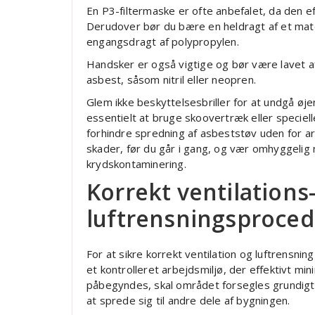
En P3-filtermaske er ofte anbefalet, da den effe
Derudover bør du bære en heldragt af et mater
engangsdragt af polypropylen.
Handsker er også vigtige og bør være lavet a
asbest, såsom nitril eller neopren.
Glem ikke beskyttelsesbriller for at undgå øjen
essentielt at bruge skoovertræk eller speciell
forhindre spredning af asbeststøv uden for ar
skader, før du går i gang, og vær omhyggelig 
krydskontaminering.
Korrekt ventilations
luftrensningsproced
For at sikre korrekt ventilation og luftrensni
et kontrolleret arbejdsmiljø, der effektivt mi
påbegyndes, skal området forsegles grundigt m
at sprede sig til andre dele af bygningen.