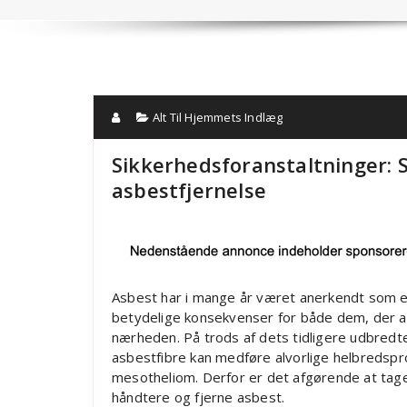
Alt Til Hjemmets Indlæg
Sikkerhedsforanstaltninger: 
asbestfjernelse
Asbest har i mange år været anerkendt som et 
betydelige konsekvenser for både dem, der ar
nærheden. På trods af dets tidligere udbredte
asbestfibre kan medføre alvorlige helbredsp
mesotheliom. Derfor er det afgørende at tage
håndtere og fjerne asbest.