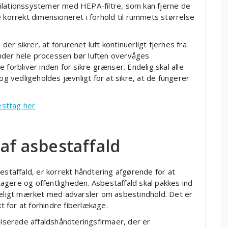
ilationssystemer med HEPA-filtre, som kan fjerne de
e korrekt dimensioneret i forhold til rummets størrelse
 der sikrer, at forurenet luft kontinuerligt fjernes fra
nder hele processen bør luften overvåges
 forbliver inden for sikre grænser. Endelig skal alle
og vedligeholdes jævnligt for at sikre, at de fungerer
esttag her
 af asbestaffald
estaffald, er korrekt håndtering afgørende for at
agere og offentligheden. Asbestaffald skal pakkes ind
ydeligt mærket med advarsler om asbestindhold. Det er
kt for at forhindre fiberlækage.
liserede affaldshåndteringsfirmaer, der er