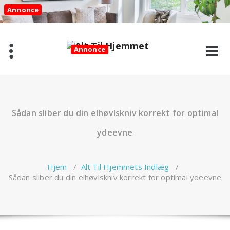
Videre
Annonce
til
indhold
Annonce
Sådan sliber du din elhøvlskniv korrekt for optimal
ydeevne
Hjem
/
Alt Til Hjemmets Indlæg
/
Sådan sliber du din elhøvlskniv korrekt for optimal ydeevne