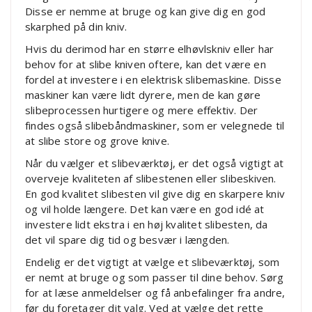
Disse er nemme at bruge og kan give dig en god
skarphed på din kniv.
Hvis du derimod har en større elhøvlskniv eller har
behov for at slibe kniven oftere, kan det være en
fordel at investere i en elektrisk slibemaskine. Disse
maskiner kan være lidt dyrere, men de kan gøre
slibeprocessen hurtigere og mere effektiv. Der
findes også slibebåndmaskiner, som er velegnede til
at slibe store og grove knive.
Når du vælger et slibeværktøj, er det også vigtigt at
overveje kvaliteten af slibestenen eller slibeskiven.
En god kvalitet slibesten vil give dig en skarpere kniv
og vil holde længere. Det kan være en god idé at
investere lidt ekstra i en høj kvalitet slibesten, da
det vil spare dig tid og besvær i længden.
Endelig er det vigtigt at vælge et slibeværktøj, som
er nemt at bruge og som passer til dine behov. Sørg
for at læse anmeldelser og få anbefalinger fra andre,
før du foretager dit valg. Ved at vælge det rette