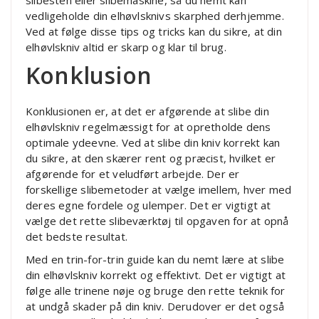
slibesten eller slibemaskine, så du nemt kan
vedligeholde din elhøvlsknivs skarphed derhjemme.
Ved at følge disse tips og tricks kan du sikre, at din
elhøvlskniv altid er skarp og klar til brug.
Konklusion
Konklusionen er, at det er afgørende at slibe din
elhøvlskniv regelmæssigt for at opretholde dens
optimale ydeevne. Ved at slibe din kniv korrekt kan
du sikre, at den skærer rent og præcist, hvilket er
afgørende for et veludført arbejde. Der er
forskellige slibemetoder at vælge imellem, hver med
deres egne fordele og ulemper. Det er vigtigt at
vælge det rette slibeværktøj til opgaven for at opnå
det bedste resultat.
Med en trin-for-trin guide kan du nemt lære at slibe
din elhøvlskniv korrekt og effektivt. Det er vigtigt at
følge alle trinene nøje og bruge den rette teknik for
at undgå skader på din kniv. Derudover er det også