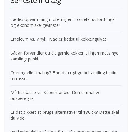
Seneste indlæg
Fælles opvarmning i foreningen: Fordele, udfordringer
og økonomiske gevinster
Linoleum vs. Vinyl: Hvad er bedst til køkkengulvet?
Sådan forvandler du dit gamle køkken til hjemmets nye
samlingspunkt
Oliering eller maling? Find den rigtige behandling til din
terrasse
Måltidskasse vs. Supermarked: Den ultimative
prisberegner
Er det sikkert at bruge alternativer til 180.dk? Dette skal
du vide
Vedligeholdelse af din luft til luft varmepumpe: Tips og