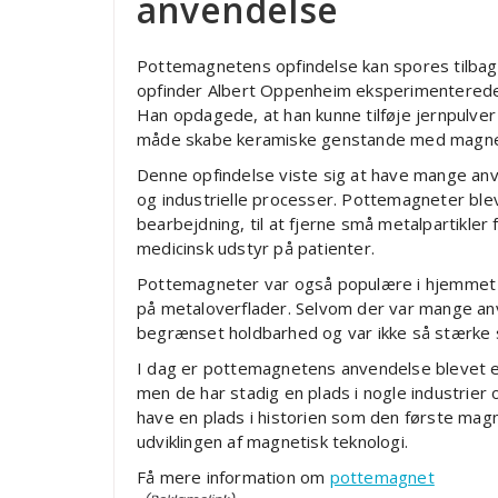
anvendelse
Pottemagnetens opfindelse kan spores tilbage
opfinder Albert Oppenheim eksperimentered
Han opdagede, at han kunne tilføje jernpulver 
måde skabe keramiske genstande med magne
Denne opfindelse viste sig at have mange anv
og industrielle processer. Pottemagneter ble
bearbejdning, til at fjerne små metalpartikler 
medicinsk udstyr på patienter.
Pottemagneter var også populære i hjemmet 
på metaloverflader. Selvom der var mange a
begrænset holdbarhed og var ikke så stærk
I dag er pottemagnetens anvendelse blevet e
men de har stadig en plads i nogle industrier
have en plads i historien som den første magn
udviklingen af magnetisk teknologi.
Få mere information om
pottemagnet