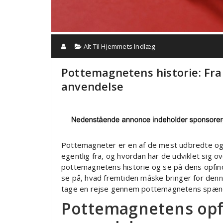
Alt Til Hjemmets Indlæg
Pottemagnetens historie: Fra
anvendelse
Pottemagneter er en af de mest udbredte o
egentlig fra, og hvordan har de udviklet sig ove
pottemagnetens historie og se på dens opfind
se på, hvad fremtiden måske bringer for denne
tage en rejse gennem pottemagnetens spænd
Pottemagnetens opfi