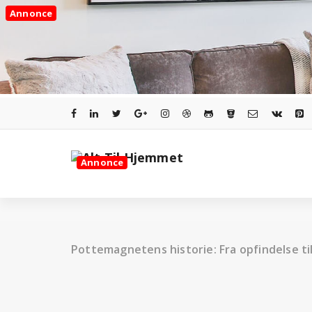
Videre
Annonce
til
indhold
Annonce
Pottemagnetens historie: Fra opfindelse t