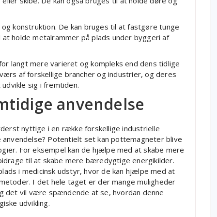
 eller skibe. De kan også bruges til at holde døre og
og konstruktion. De kan bruges til at fastgøre tunge
il at holde metalrammer på plads under byggeri af
r langt mere varieret og kompleks end dens tidlige
ærs af forskellige brancher og industrier, og deres
udvikle sig i fremtiden.
mtidige anvendelse
erst nyttige i en række forskellige industrielle
 anvendelse? Potentielt set kan pottemagneter blive
ologier. For eksempel kan de hjælpe med at skabe mere
idrage til at skabe mere bæredygtige energikilder.
ads i medicinsk udstyr, hvor de kan hjælpe med at
metoder. I det hele taget er der mange muligheder
g det vil være spændende at se, hvordan denne
giske udvikling.