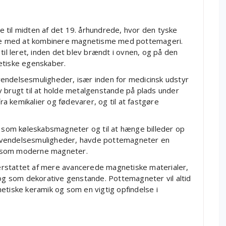
 til midten af det 19. århundrede, hvor den tyske
e med at kombinere magnetisme med pottemageri.
til leret, inden det blev brændt i ovnen, og på den
tiske egenskaber.
endelsesmuligheder, især inden for medicinsk udstyr
v brugt til at holde metalgenstande på plads under
fra kemikalier og fødevarer, og til at fastgøre
som køleskabsmagneter og til at hænge billeder op
nvendelsesmuligheder, havde pottemagneter en
e som moderne magneter.
rstattet af mere avancerede magnetiske materialer,
 og som dekorative genstande. Pottemagneter vil altid
etiske keramik og som en vigtig opfindelse i