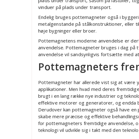
plads under transport, såsom på lastbiler, tog
vinduer på plads under transport.
Endelig bruges pottemagneter også i byggeri 
metalgenstande på stålkonstruktioner, eller t
høje bygninger eller broer.
Pottemagnetens moderne anvendelse er derfo
anvendelse. Pottemagneter bruges i dag på tv
anvendelse vil sandsynligvis fortsætte med at 
Pottemagneters fre
Pottemagneter har allerede vist sig at være yd
applikationer. Men hvad med deres fremtidige
brugt i en lang række nye industrier og tekn
effektive motorer og generatorer, og endda b
Derudover kan pottemagneter også have en pl
skabe mere præcise og effektive behandlings
for pottemagneters fremtidige anvendelse, o
teknologi vil udvikle sig i takt med den teknolo