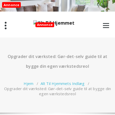
Videre
Annonce
til
indhold
Annonce
Opgrader dit værksted: Gør-det-selv guide til at
bygge din egen værkstedsreol
Hjem
/
Alt Til Hjemmets Indlæg
/
Opgrader dit værksted: Gør-det-selv guide til at bygge din
egen værkstedsreol