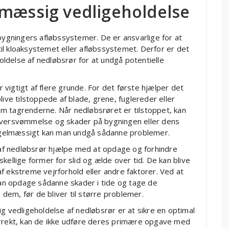
lmæssig vedligeholdelse
 bygningers afløbssystemer. De er ansvarlige for at
il kloaksystemet eller afløbssystemet. Derfor er det
ldelse af nedløbsrør for at undgå potentielle
vigtigt af flere grunde. For det første hjælper det
live tilstoppede af blade, grene, fuglereder eller
m tagrenderne. Når nedløbsrøret er tilstoppet, kan
il oversvømmelse og skader på bygningen eller dens
gelmæssigt kan man undgå sådanne problemer.
f nedløbsrør hjælpe med at opdage og forhindre
kellige former for slid og ælde over tid. De kan blive
f ekstreme vejrforhold eller andre faktorer. Ved at
n opdage sådanne skader i tide og tage de
e dem, før de bliver til større problemer.
g vedligeholdelse af nedløbsrør er at sikre en optimal
orrekt, kan de ikke udføre deres primære opgave med