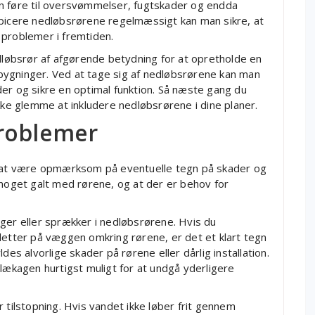
n føre til oversvømmelser, fugtskader og endda
spicere nedløbsrørene regelmæssigt kan man sikre, at
 problemer i fremtiden.
edløbsrør af afgørende betydning for at opretholde en
bygninger. Ved at tage sig af nedløbsrørene kan man
er og sikre en optimal funktion. Så næste gang du
kke glemme at inkludere nedløbsrørene i dine planer.
problemer
gt at være opmærksom på eventuelle tegn på skader og
 noget galt med rørene, og at der er behov for
ger eller sprækker i nedløbsrørene. Hvis du
letter på væggen omkring rørene, er det et klart tegn
des alvorlige skader på rørene eller dårlig installation.
 lækagen hurtigst muligt for at undgå yderligere
 tilstopning. Hvis vandet ikke løber frit gennem