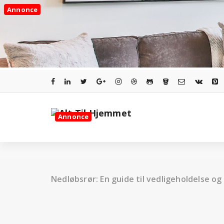
Videre
Annonce
til
indhold
Annonce
Nedløbsrør: En guide til vedligeholdelse og