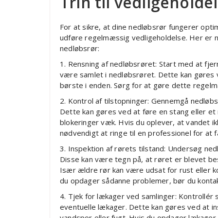
Trin til vedligeholde
For at sikre, at dine nedløbsrør fungerer opti
udføre regelmæssig vedligeholdelse. Her er nog
nedløbsrør:
1. Rensning af nedløbsrøret: Start med at fjer
være samlet i nedløbsrøret. Dette kan gøres 
børste i enden. Sørg for at gøre dette regelm
2. Kontrol af tilstopninger: Gennemgå nedløbsr
Dette kan gøres ved at føre en stang eller et
blokeringer væk. Hvis du oplever, at vandet ik
nødvendigt at ringe til en professionel for at 
3. Inspektion af rørets tilstand: Undersøg ned
Disse kan være tegn på, at røret er blevet bes
Især ældre rør kan være udsat for rust eller k
du opdager sådanne problemer, bør du kontak
4. Tjek for lækager ved samlinger: Kontrollé
eventuelle lækager. Dette kan gøres ved at i
vandspor eller fugt. Hvis du opdager lækager,