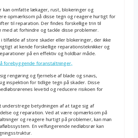
kan omfatte lækager, rust, blokeringer og
 være opmærksom på disse tegn og reagere hurtigt for
er til reparation. Der findes forskellige trin til
e med at forhindre og tackle disse problemer.
tilfælde af store skader eller blokeringer, der ikke
igtigt at kende forskellige reparationsteknikker og
 reparationer på en effektiv og holdbar måde.
å forebyggende foranstaltninger,
ig rengøring og fjernelse af blade og snavs,
ig inspektion for tidlige tegn på skader. Disse
nedløbsrørenes levetid og reducere risikoen for
 at understrege betydningen af at tage sig af
ldelse og reparation. Ved at være opmærksom på
altninger og reagere hurtigt på problemer, kan man
 afløbssystem. En velfungerende nedløbsrør kan
gningsstruktur.