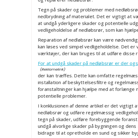
Tegn på skader og problemer med nedløbsrør 
nedbrydning af materialet. Det er vigtigt at
at undgå yderligere skader og potentielle udgift
vedligeholdelse af nedløbsrør, som kan hjælp
Reparation af nedløbsrør kan være nødvendig i 
kan løses ved simpel vedligeholdelse. Det er v
værktøjer, der kan bruges til at udføre disse
For at undgå skader på nedløbsrør er der ogs
der kan træffes. Dette kan omfatte regelmæss
installation af beskyttelsesfiltre og regelmæss
foranstaltninger kan hjælpe med at forlænge 
potentielle problemer.
I konklusionen af denne artikel er det vigtigt
nedløbsrør og udføre regelmæssig vedligeho
tegn på skader, udføre forebyggende foranst
undgå alvorlige skader på bygningen og dens
bidrage til at opretholde en sund og sikker by