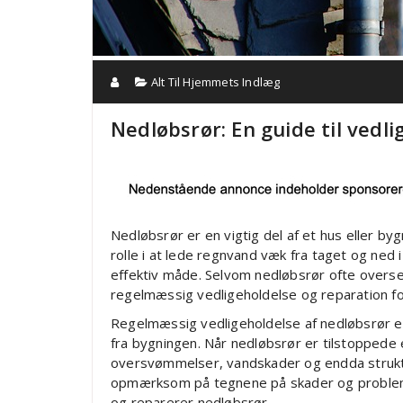
Alt Til Hjemmets Indlæg
Nedløbsrør: En guide til vedl
Nedløbsrør er en vigtig del af et hus eller by
rolle i at lede regnvand væk fra taget og ned
effektiv måde. Selvom nedløbsrør ofte overses
regelmæssig vedligeholdelse og reparation for
Regelmæssig vedligeholdelse af nedløbsrør er
fra bygningen. Når nedløbsrør er tilstoppede 
oversvømmelser, vandskader og endda struktu
opmærksom på tegnene på skader og problem
og reparerer nedløbsrør.