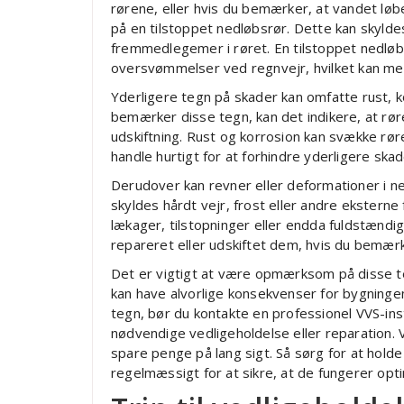
rørene, eller hvis du bemærker, at vandet løbe
på en tilstoppet nedløbsrør. Dette kan skylde
fremmedlegemer i røret. En tilstoppet nedløb
oversvømmelser ved regnvejr, hvilket kan med
Yderligere tegn på skader kan omfatte rust, k
bemærker disse tegn, kan det indikere, at røre
udskiftning. Rust og korrosion kan svække rør
handle hurtigt for at forhindre yderligere skad
Derudover kan revner eller deformationer i 
skyldes hårdt vejr, frost eller andre eksterne
lækager, tilstopninger eller endda fuldstændi
repareret eller udskiftet dem, hvis du bemær
Det er vigtigt at være opmærksom på disse 
kan have alvorlige konsekvenser for bygningen
tegn, bør du kontakte en professionel VVS-in
nødvendige vedligeholdelse eller reparation. 
spare penge på lang sigt. Så sørg for at hold
regelmæssigt for at sikre, at de fungerer opt