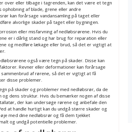
r over eller tilbage i tagrenden, kan det være et tegn
s ophobning af blade, grene eller andre
srør kan forårsage vandansamling på taget eller
føre alvorlige skader på taget eller bygningen.
orrosion eller misfarvning af nedløbsrørene. Hvis du
ne er i dårlig stand og har brug for reparation eller
ene og medføre lækage eller brud, så det er vigtigt at
er.
nedløbsrørene også være tegn på skader. Disse kan
 faktorer. Revner eller deformationer kan forårsage
g sammenbrud af rørene, så det er vigtigt at få
ker disse problemer.
tegn på skader og problemer med nedløbsrør, da de
 og dens struktur. Hvis du bemærker nogen af ​​disse
stallatør, der kan undersøge rørene og anbefale den
Ved at handle hurtigt kan du undgå større skader og
e øje med dine nedløbsrør og få dem tjekket
imalt og undgå potentielle problemer.