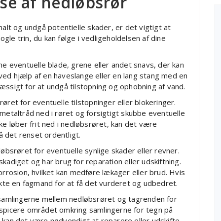
lse af nedløbsrør
malt og undgå potentielle skader, er det vigtigt at
le trin, du kan følge i vedligeholdelsen af dine
ne eventuelle blade, grene eller andet snavs, der kan
ved hjælp af en haveslange eller en lang stang med en
æssigt for at undgå tilstopning og ophobning af vand.
øret for eventuelle tilstopninger eller blokeringer.
 metaltråd ned i røret og forsigtigt skubbe eventuelle
ke løber frit ned i nedløbsrøret, kan det være
få det renset ordentligt.
løbsrøret for eventuelle synlige skader eller revner.
kadiget og har brug for reparation eller udskiftning.
orrosion, hvilket kan medføre lækager eller brud. Hvis
te en fagmand for at få det vurderet og udbedret.
r samlingerne mellem nedløbsrøret og tagrenden for
nspicere området omkring samlingerne for tegn på
 kan det være nødvendigt at reparere eller udskifte