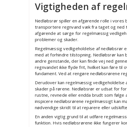
Vigtigheden af rege
Nedløbsrør spiller en afgørende rolle i vores
transportere regnvand væk fra taget og ned t
afgørende at sørge for regelmæssig vedligeho
problemer og skader.
Regelmæssig vedligeholdelse af nedløbsrør er 
med at forhindre tilstopning. Nedløbsrør kan b
andre genstande, der kan finde vej ned genne
regnvandet ikke flyde frit, hvilket kan føre t
fundament. Ved at rengøre nedløbsrørene re
Derudover kan regelmæssig vedligeholdelse a
skader på rørene. Nedløbsrør er udsat for fors
rustne, revnede eller endda brudt som følge a
inspicere nedløbsrørene regelmæssigt kan ma
nødvendige skridt til at reparere eller udskift
En anden vigtig grund til at udføre regelmæssi
funktion. Hvis nedløbsrørene ikke fungerer k