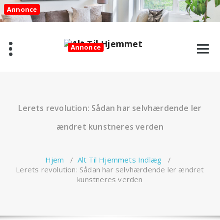
Videre
Annonce
til
indhold
Annonce
Lerets revolution: Sådan har selvhærdende ler
ændret kunstneres verden
Hjem
/
Alt Til Hjemmets Indlæg
/
Lerets revolution: Sådan har selvhærdende ler ændret
kunstneres verden