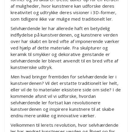
af muligheder, hvor kunstnere kan udforske deres
kreativitet og udtrykke deres visioner i 3D-former,
som tidligere ikke var mulige med traditionelt ler.
Selvhærdende ler har allerede haft en betydelig
indflydelse på kunstverdenen, og kunstnere verden
over har skabt en bred vifte af imponerende værker
ved hjælp af dette materiale. Fra skulpturer og
keramik til smykker og dekorative genstande er
selvhærdende ler blevet anvendt til en bred vifte af
kunstneriske udtryk.
Men hvad bringer fremtiden for selvhærdende ler i
kunstverdenen? Vil det erstatte traditionelt ler helt,
eller vil de to materialer eksistere side om side? I de
kommende afsnit vil vi udforske, hvordan
selvhærdende ler fortsat kan revolutionere
kunstverdenen og inspirere kunstnere til at skabe
endnu mere unikke og innovative værker.
Velkommen til lerets revolution, hvor selvhærdende
ler har ændret kunstneres verden og åbnet op for