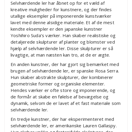
Selvhærdende ler har åbnet op for et væld af
kreative muligheder for kunstnere, og der findes
utallige eksempler på imponerende kunstværker
lavet med denne alsidige materiale. Et af de mest
kendte eksempler er den japanske kunstner
Yoshihiro Suda’s værker. Han skaber realistiske og
detaljerede skulpturer af planter og blomster ved
hjælp af selvhærdende ler. Disse skulpturer er så
livagtige, at man næsten kan tro, at de er ægte.
En anden kunstner, der har gjort sig bemærket med
brugen af selvhærdende ler, er spanske Rosa Serra.
Hun skaber abstrakte skulpturer, der kombinerer
geometriske former og organiske elementer.
Hendes værker er ofte store og imponerende, og
de formår at skabe en følelse af bevægelse og
dynamik, selvom de er lavet af et fast materiale som
selvhærdende ler.
En tredje kunstner, der har eksperimenteret med
selvhærdende ler, er amerikanske Lauren Gallaspy.
Hun skaber unikke og fantasifulde skulpturer, der