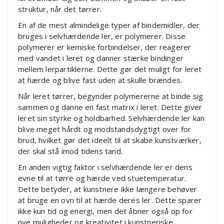
struktur, når det tørrer.
En af de mest almindelige typer af bindemidler, der
bruges i selvhærdende ler, er polymerer. Disse
polymerer er kemiske forbindelser, der reagerer
med vandet i leret og danner stærke bindinger
mellem lerpartiklerne. Dette gør det muligt for leret
at hærde og blive fast uden at skulle brændes.
Når leret tørrer, begynder polymererne at binde sig
sammen og danne en fast matrix i leret. Dette giver
leret sin styrke og holdbarhed. Selvhærdende ler kan
blive meget hårdt og modstandsdygtigt over for
brud, hvilket gør det ideelt til at skabe kunstværker,
der skal stå imod tidens tand.
En anden vigtig faktor i selvhærdende ler er dens
evne til at tørre og hærde ved stuetemperatur.
Dette betyder, at kunstnere ikke længere behøver
at bruge en ovn til at hærde deres ler. Dette sparer
ikke kun tid og energi, men det åbner også op for
nye muligheder og kreativitet i kunstneriske