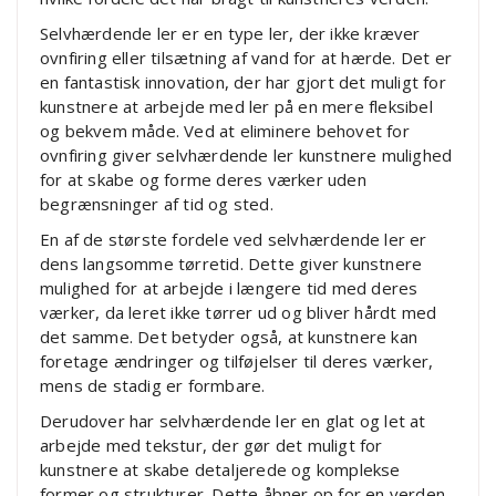
Selvhærdende ler er en type ler, der ikke kræver
ovnfiring eller tilsætning af vand for at hærde. Det er
en fantastisk innovation, der har gjort det muligt for
kunstnere at arbejde med ler på en mere fleksibel
og bekvem måde. Ved at eliminere behovet for
ovnfiring giver selvhærdende ler kunstnere mulighed
for at skabe og forme deres værker uden
begrænsninger af tid og sted.
En af de største fordele ved selvhærdende ler er
dens langsomme tørretid. Dette giver kunstnere
mulighed for at arbejde i længere tid med deres
værker, da leret ikke tørrer ud og bliver hårdt med
det samme. Det betyder også, at kunstnere kan
foretage ændringer og tilføjelser til deres værker,
mens de stadig er formbare.
Derudover har selvhærdende ler en glat og let at
arbejde med tekstur, der gør det muligt for
kunstnere at skabe detaljerede og komplekse
former og strukturer. Dette åbner op for en verden