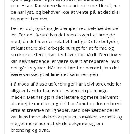
processer. Kunstnere kan nu arbejde med leret, når
de har lyst, og behøver ikke at vente på, at det skal
brændes i en ovn.
Der er dog også nogle ulemper ved selvhærdende
ler. For det første kan det være svært at arbejde
med, da det hærder relativt hurtigt. Dette betyder,
at kunstnere skal arbejde hurtigt for at forme og
strukturere leret, før det bliver for hårdt. Derudover
kan selvhærdende ler være svært at reparere, hvis
det går i stykker. Når leret først er hærdet, kan det
være vanskeligt at lime det sammen igen.
På trods af disse udfordringer har selvhærdende ler
alligevel ændret kunstneres verden på mange
måder. Det har gjort det lettere og mere bekvemt
at arbejde med ler, og det har åbnet op for en bred
vifte af kreative muligheder. Med selvhærdende ler
kan kunstnere skabe skulpturer, smykker, keramik og
meget mere uden at skulle bekymre sig om
brænding og ovne.