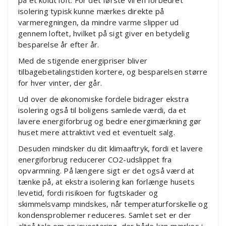
isolering typisk kunne mærkes direkte på
varmeregningen, da mindre varme slipper ud
gennem loftet, hvilket på sigt giver en betydelig
besparelse år efter år.
Med de stigende energipriser bliver
tilbagebetalingstiden kortere, og besparelsen større
for hver vinter, der går.
Ud over de økonomiske fordele bidrager ekstra
isolering også til boligens samlede værdi, da et
lavere energiforbrug og bedre energimærkning gør
huset mere attraktivt ved et eventuelt salg.
Desuden mindsker du dit klimaaftryk, fordi et lavere
energiforbrug reducerer CO2-udslippet fra
opvarmning. På længere sigt er det også værd at
tænke på, at ekstra isolering kan forlænge husets
levetid, fordi risikoen for fugtskader og
skimmelsvamp mindskes, når temperaturforskelle og
kondensproblemer reduceres. Samlet set er der
altså tale om en investering, der både kan mærkes i