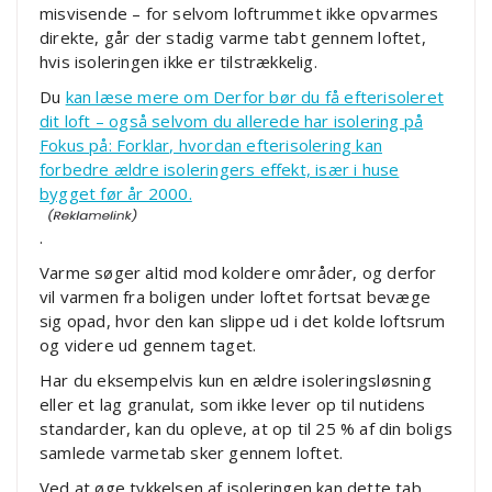
misvisende – for selvom loftrummet ikke opvarmes
direkte, går der stadig varme tabt gennem loftet,
hvis isoleringen ikke er tilstrækkelig.
Du
kan læse mere om Derfor bør du få efterisoleret
dit loft – også selvom du allerede har isolering på
Fokus på: Forklar, hvordan efterisolering kan
forbedre ældre isoleringers effekt, især i huse
bygget før år 2000.
.
Varme søger altid mod koldere områder, og derfor
vil varmen fra boligen under loftet fortsat bevæge
sig opad, hvor den kan slippe ud i det kolde loftsrum
og videre ud gennem taget.
Har du eksempelvis kun en ældre isoleringsløsning
eller et lag granulat, som ikke lever op til nutidens
standarder, kan du opleve, at op til 25 % af din boligs
samlede varmetab sker gennem loftet.
Ved at øge tykkelsen af isoleringen kan dette tab