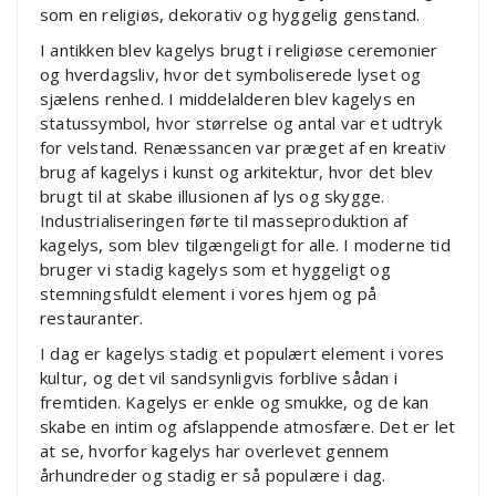
som en religiøs, dekorativ og hyggelig genstand.
I antikken blev kagelys brugt i religiøse ceremonier
og hverdagsliv, hvor det symboliserede lyset og
sjælens renhed. I middelalderen blev kagelys en
statussymbol, hvor størrelse og antal var et udtryk
for velstand. Renæssancen var præget af en kreativ
brug af kagelys i kunst og arkitektur, hvor det blev
brugt til at skabe illusionen af lys og skygge.
Industrialiseringen førte til masseproduktion af
kagelys, som blev tilgængeligt for alle. I moderne tid
bruger vi stadig kagelys som et hyggeligt og
stemningsfuldt element i vores hjem og på
restauranter.
I dag er kagelys stadig et populært element i vores
kultur, og det vil sandsynligvis forblive sådan i
fremtiden. Kagelys er enkle og smukke, og de kan
skabe en intim og afslappende atmosfære. Det er let
at se, hvorfor kagelys har overlevet gennem
århundreder og stadig er så populære i dag.