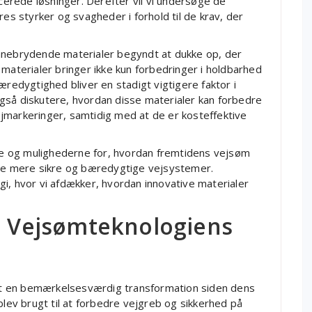
ncerede løsninger. Derefter vil vi undersøge de
res styrker og svagheder i forhold til de krav, der
banebrydende materialer begyndt at dukke op, der
 materialer bringer ikke kun forbedringer i holdbarhed
æredygtighed bliver en stadigt vigtigere faktor i
l også diskutere, hvordan disse materialer kan forbedre
jmarkeringer, samtidig med at de er kosteffektive
rne og mulighederne for, hvordan fremtidens vejsøm
 skabe mere sikre og bæredygtige vejsystemer.
i, hvor vi afdækker, hvordan innovative materialer
v: Vejsømteknologiens
t en bemærkelsesværdig transformation siden dens
blev brugt til at forbedre vejgreb og sikkerhed på