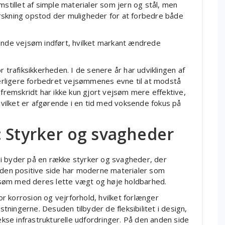
mstillet af simple materialer som jern og stål, men
rskning opstod der muligheder for at forbedre både
rende vejsøm indført, hvilket markant ændrede
r trafiksikkerheden. I de senere år har udviklingen af
rligere forbedret vejsømmenes evne til at modstå
 fremskridt har ikke kun gjort vejsøm mere effektive,
ilket er afgørende i en tid med voksende fokus på
: Styrker og svagheder
i byder på en række styrker og svagheder, der
å den positive side har moderne materialer som
søm med deres lette vægt og høje holdbarhed.
 korrosion og vejrforhold, hvilket forlænger
ningerne. Desuden tilbyder de fleksibilitet i design,
lekse infrastrukturelle udfordringer. På den anden side