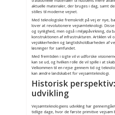
traditionelle materialer til nutidens mere ava
aktuelle materialer, der bruges i dag, samt de
stilles til moderne vejnet.
Med teknologiske fremskridt på vej er nye, 
lover at revolutionere vejsømteknologi. Disse
og synlighed, men også i miljøpåvirkning, da b
konstruktionen af infrastrukturen. Artiklen vi
vejsikkerheden og langtidsholdbarheden af ve
løsninger for samfundet.
Med fremtiden i sigte vil vi udforske visione
kan se ud, og hvilken rolle de vil spille i at
Velkommen til en rejse gennem tid og teknolog
kan ændre landskabet for vejsømteknologi.
Historisk perspekti
udvikling
Vejsømteknologiens udvikling har gennemgåe
tidlige dage, hvor de første primitive vejsøm 