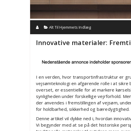
Alt Til Hjemmets Indlæg
Innovative materialer: Fremt
I en verden, hvor transportinfrastruktur er g
vejsømteknologi en afgørende rolle i at sikre 
overset, er essentielle for at markere kørsel
synligheden under forskellige vejrforhold. Men
der anvendes i fremstillingen af vejsøm, und
for holdbarhed, sikkerhed og bæredygtighed.
Denne artikel vil dykke ned i, hvordan innovat
Vi begynder med at se på det historiske persp