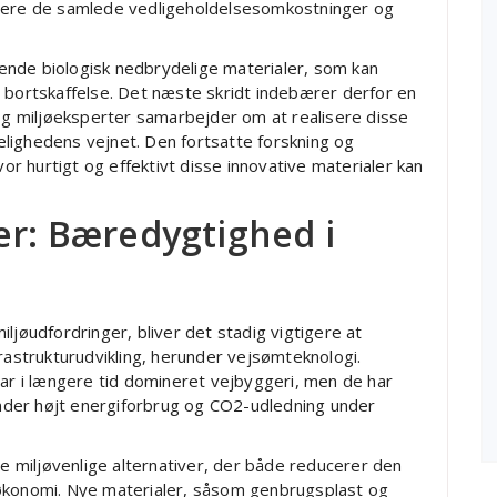
ucere de samlede vedligeholdelsesomkostninger og
ende biologisk nedbrydelige materialer, som kan
 bortskaffelse. Det næste skridt indebærer derfor en
 og miljøeksperter samarbejder om at realisere disse
rkelighedens vejnet. Den fortsatte forskning og
vor hurtigt og effektivt disse innovative materialer kan
er: Bæredygtighed i
ljøudfordringer, bliver det stadig vigtigere at
frastrukturudvikling, herunder vejsømteknologi.
har i længere tid domineret vejbyggeri, men de har
der højt energiforbrug og CO2-udledning under
le miljøvenlige alternativer, der både reducerer den
 økonomi. Nye materialer, såsom genbrugsplast og