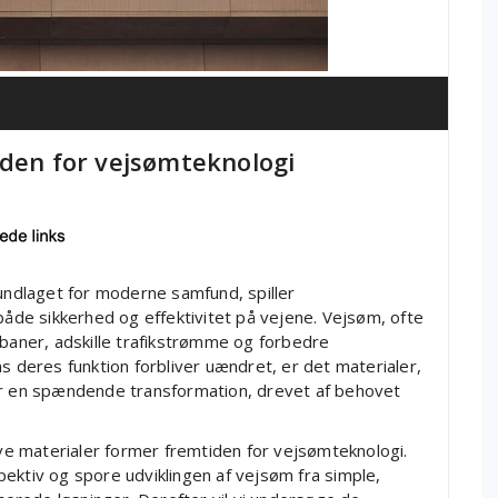
iden for vejsømteknologi
rundlaget for moderne samfund, spiller
både sikkerhed og effektivitet på vejene. Vejsøm, ofte
sbaner, adskille trafikstrømme og forbedre
s deres funktion forbliver uændret, er det materialer,
er en spændende transformation, drevet af behovet
ive materialer former fremtiden for vejsømteknologi.
ektiv og spore udviklingen af vejsøm fra simple,