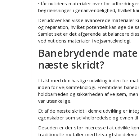
står nutidens materialer over for udfordring
begrænsninger i genanvendelighed, hvilket 
Derudover kan visse avancerede materialer kræ
og reparation, hvilket potentielt kan øge de 
Samlet set er det afgørende at balancere dis
ved nutidens materialer i vejsømteknologi.
Banebrydende materi
næste skridt?
I takt med den hastige udvikling inden for mate
inden for vejsømteknologi. Fremtidens banebr
holdbarheden og sikkerheden af vejsøm, men og
var utænkelige.
Et af de næste skridt i denne udvikling er in
egenskaber som selvhelbredelse og evnen til a
Desuden er der stor interesse i at udvikle ko
traditionelle metaller med letvægtsfordelen