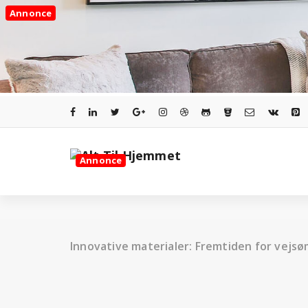
Videre
Annonce
til
indhold
Annonce
Innovative materialer: Fremtiden for vejs