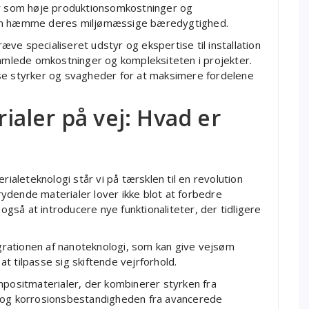
er som høje produktionsomkostninger og
kan hæmme deres miljømæssige bæredygtighed.
ve specialiseret udstyr og ekspertise til installation
samlede omkostninger og kompleksiteten i projekter.
se styrker og svagheder for at maksimere fordelene
aler på vej: Hvad er
rialeteknologi står vi på tærsklen til en revolution
ydende materialer lover ikke blot at forbedre
så at introducere nye funktionaliteter, der tidligere
tegrationen af nanoteknologi, som kan give vejsøm
t tilpasse sig skiftende vejrforhold.
mpositmaterialer, der kombinerer styrken fra
e og korrosionsbestandigheden fra avancerede