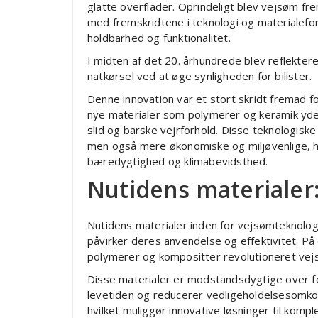
glatte overflader. Oprindeligt blev vejsøm fre
med fremskridtene i teknologi og materialefo
holdbarhed og funktionalitet.
I midten af det 20. århundrede blev reflekte
natkørsel ved at øge synligheden for bilister.
Denne innovation var et stort skridt fremad fo
nye materialer som polymerer og keramik yde
slid og barske vejrforhold. Disse teknologiske
men også mere økonomiske og miljøvenlige, hv
bæredygtighed og klimabevidsthed.
Nutidens materialer
Nutidens materialer inden for vejsømteknolog
påvirker deres anvendelse og effektivitet. P
polymerer og kompositter revolutioneret vej
Disse materialer er modstandsdygtige over for
levetiden og reducerer vedligeholdelsesomkost
hvilket muliggør innovative løsninger til komp