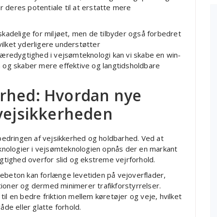
 deres potentiale til at erstatte mere
skadelige for miljøet, men de tilbyder også forbedret
ilket yderligere understøtter
redygtighed i vejsømteknologi kan vi skabe en win-
n og skaber mere effektive og langtidsholdbare
arhed: Hvordan nye
 vejsikkerheden
rbedringen af vejsikkerhed og holdbarhed. Ved at
nologier i vejsømteknologien opnås der en markant
tighed overfor slid og ekstreme vejrforhold.
kebeton kan forlænge levetiden på vejoverflader,
ioner og dermed minimerer trafikforstyrrelser.
il en bedre friktion mellem køretøjer og veje, hvilket
åde eller glatte forhold.