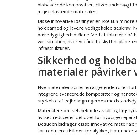
biobaserede kompositter, bliver undersøgt for
miljøbelastende materialer.
Disse innovative løsninger er ikke kun mindre 
holdbarhed og lavere vedligeholdelseskrav, hv
bæredygtighedsmålene. Ved at fokusere på bæ
win-situation, hvor vi både beskytter planete
infrastrukturer.
Sikkerhed og holdb
materialer påvirker
Nye materialer spiller en afgørende rolle i fo
integrere avancerede kompositter og nanotek
styrkelse af vejbelægningernes modstandsdyg
Materialer som selvhelende asfalt og højstyr
hvilket reducerer behovet for hyppige reparat
Desuden bidrager disse innovative materialer t
kan reducere risikoen for ulykker, især under v