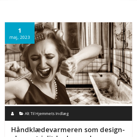
Annonce
1
maj, 2023
Alt Til Hjemmets Indlæg
Håndklædevarmeren som design-