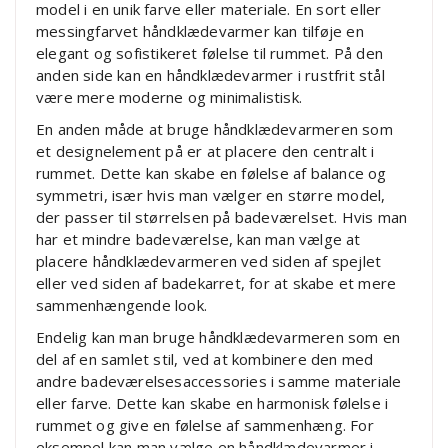
model i en unik farve eller materiale. En sort eller
messingfarvet håndklædevarmer kan tilføje en
elegant og sofistikeret følelse til rummet. På den
anden side kan en håndklædevarmer i rustfrit stål
være mere moderne og minimalistisk.
En anden måde at bruge håndklædevarmeren som
et designelement på er at placere den centralt i
rummet. Dette kan skabe en følelse af balance og
symmetri, især hvis man vælger en større model,
der passer til størrelsen på badeværelset. Hvis man
har et mindre badeværelse, kan man vælge at
placere håndklædevarmeren ved siden af spejlet
eller ved siden af badekarret, for at skabe et mere
sammenhængende look.
Endelig kan man bruge håndklædevarmeren som en
del af en samlet stil, ved at kombinere den med
andre badeværelsesaccessories i samme materiale
eller farve. Dette kan skabe en harmonisk følelse i
rummet og give en følelse af sammenhæng. For
eksempel kan man vælge en håndklædevarmer i