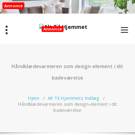
Videre
Annonce
til
indhold
Annonce
Håndklædevarmeren som design-element i dit
badeværelse
Hjem
/
Alt Til Hjemmets Indlæg
/
Håndklædevarmeren som design-element i dit
badeværelse