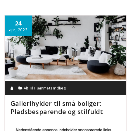
Annonce
24
apr, 2023
Alt Til Hjemmets Indlæg
Gallerihylder til små boliger:
Pladsbesparende og stilfuldt