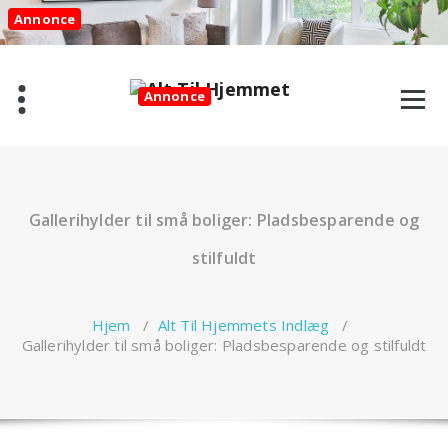
Videre
Annonce
til
indhold
Annonce
Gallerihylder til små boliger: Pladsbesparende og
stilfuldt
Hjem
/
Alt Til Hjemmets Indlæg
/
Gallerihylder til små boliger: Pladsbesparende og stilfuldt