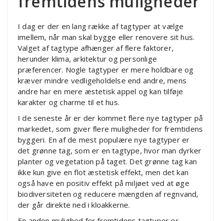
fremtidens muligheder
I dag er der en lang række af tagtyper at vælge
imellem, når man skal bygge eller renovere sit hus.
Valget af tagtype afhænger af flere faktorer,
herunder klima, arkitektur og personlige
præferencer. Nogle tagtyper er mere holdbare og
kræver mindre vedligeholdelse end andre, mens
andre har en mere æstetisk appel og kan tilføje
karakter og charme til et hus.
I de seneste år er der kommet flere nye tagtyper på
markedet, som giver flere muligheder for fremtidens
byggeri. En af de mest populære nye tagtyper er
det grønne tag, som er en tagtype, hvor man dyrker
planter og vegetation på taget. Det grønne tag kan
ikke kun give en flot æstetisk effekt, men det kan
også have en positiv effekt på miljøet ved at øge
biodiversiteten og reducere mængden af regnvand,
der går direkte ned i kloakkerne.
En anden mulighed for fremtidens tagtyper er