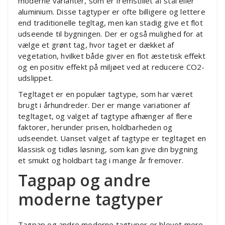
moderne varianter, som er fremstillet af stål eller
aluminium. Disse tagtyper er ofte billigere og lettere
end traditionelle tegltag, men kan stadig give et flot
udseende til bygningen. Der er også mulighed for at
vælge et grønt tag, hvor taget er dækket af
vegetation, hvilket både giver en flot æstetisk effekt
og en positiv effekt på miljøet ved at reducere CO2-
udslippet.
Tegltaget er en populær tagtype, som har været
brugt i århundreder. Der er mange variationer af
tegltaget, og valget af tagtype afhænger af flere
faktorer, herunder prisen, holdbarheden og
udseendet. Uanset valget af tagtype er tegltaget en
klassisk og tidløs løsning, som kan give din bygning
et smukt og holdbart tag i mange år fremover.
Tagpap og andre
moderne tagtyper
Tagpap og andre moderne tagtyper er blevet mere