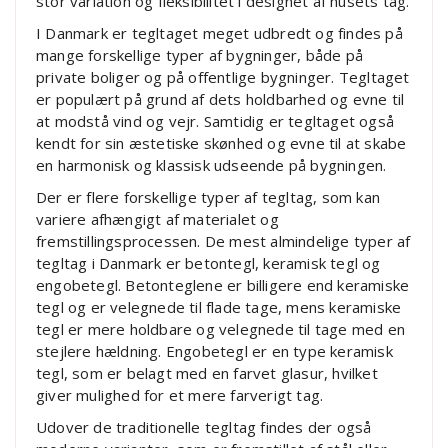
stor variation og fleksibilitet i designet af husets tag.
I Danmark er tegltaget meget udbredt og findes på
mange forskellige typer af bygninger, både på
private boliger og på offentlige bygninger. Tegltaget
er populært på grund af dets holdbarhed og evne til
at modstå vind og vejr. Samtidig er tegltaget også
kendt for sin æstetiske skønhed og evne til at skabe
en harmonisk og klassisk udseende på bygningen.
Der er flere forskellige typer af tegltag, som kan
variere afhængigt af materialet og
fremstillingsprocessen. De mest almindelige typer af
tegltag i Danmark er betontegl, keramisk tegl og
engobetegl. Betonteglene er billigere end keramiske
tegl og er velegnede til flade tage, mens keramiske
tegl er mere holdbare og velegnede til tage med en
stejlere hældning. Engobetegl er en type keramisk
tegl, som er belagt med en farvet glasur, hvilket
giver mulighed for et mere farverigt tag.
Udover de traditionelle tegltag findes der også