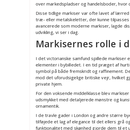
over markedspladser og handelsboder, hvor d
Disse tidlige markiser var ofte lavet af lærred
træ- eller metalskeletter, der kunne tilpasses 
avancerede som moderne markiser, lagde disse
udvikling, vi ser i dag.
Markisernes rolle i 
I det victorianske samfund spillede markiser 
elementer i bybilledet. I en tid præget af hurt
symbol på både fremskridt og raffinement. D
mod det uforudsigelige britiske vejr, hvilket g
private hjem.
For den voksende middelklasse blev markiser 
udsmykket med detaljerede mønstre og kunstf
ornamentik.
I de travle gader i London og andre større 
tilføjede et lag af elegance til det ellers grå 
funktionalitet med skønhed gjorde dem til et 