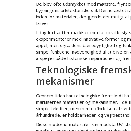
De blev ofte udsmykket med mønstre, frynser
bygningens arkitektoniske stil. Denne æstetis
inden for materialer, der gjorde det muligt at
farver.
I dag fortsætter markiser med at udvikle si
eksperimenterer med innovative former og mat
appel, men også dens bæredygtighed og funkti
simpel funktionel nødvendighed til at blive en
afspejler både historiske inspirationer og fre
Teknologiske fremsk
mekanismer
Gennem tiden har teknologiske fremskridt haft
markisernes materialer og mekanismer. I de ti
simple tekstiler, men med opfindelsen af synt
århundrede, er holdbarheden og vejrbestandi
Disse moderne materialer kan modstå UV-strå
ideelle til langvarig udendørs brug. Mekanis