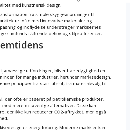
alitet med kunstnerisk design.
ansformation fra simple skyggeanordninger til
rkitektur, ofte med innovative materialer og
lpasning og indflydelse understreger markisernes
lige samfunds skiftende behov og stilpræferencer.
remtidens
miljømæssige udfordringer, bliver bæredygtighed en
n inden for mange industrier, herunder markisedesign.
 principper fra start til slut, fra materialevalg til
yl, der ofte er baseret på petrokemiske produkter,
et med mere miljøvenlige alternativer. Disse kan
bre, der ikke kun reducerer CO2-aftrykket, men også
hed.
kisedesign er energiforbrug. Moderne markiser kan