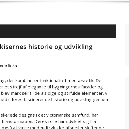
rkisernes historie og udvikling
dag, der kombinerer funktionalitet med æstetik. De
er et strejf af elegance til bygningernes facader og
ev markiser til de alsidige og stilfulde elementer, vi
 ned i deres fascinerende historie og udvikling gennem
istikerede designs i det victorianske samfund, har
ansformation. Deres rolle har udviklet sig fra
l også at være modeudtryk, der afspejler skiftende