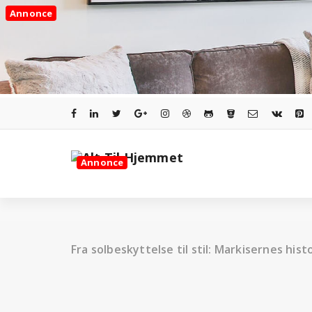
Videre
Annonce
til
indhold
Annonce
Fra solbeskyttelse til stil: Markisernes hist