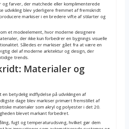
 og farver, der matchede eller komplimenterede
ke udvikling blev yderligere fremmet af fremskridt
 producere markiser i en bredere vifte af stilarter og
g som et modeelement, hvor moderne designere
erialer, der ikke kun forbedrer en bygnings visuelle
onalitet. Således er markiser gået fra at være en
 vigtig del af moderne arkitektur og design, der
mtidige trends.
ridt: Materialer og
 en betydelig indflydelse på udviklingen af
dligste dage blev markiser primært fremstillet af
etiske materialer som akryl og polyester i det 20.
gheden blevet markant forbedret.
ling, fugt og temperaturudsving, hvilket gør dem
k set har innovationer som automatiserede systemer og