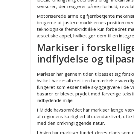
sensorer, der reagerer på vejrforhold, revolut
Motoriserede arme og fjernbetjente mekanis
brugerne at justere markisernes position med
teknologiske fremskridt ikke kun forbedret m
æstetiske appel, hvilket gør dem til en integ
Markiser i forskellig
indflydelse og tilpa
Markiser har gennem tiden tilpasset sig forsk
hvilket har resulteret i en bemærkelsesværdig
fungeret som essentielle skyggegivere i de va
basarer er blevet prydet med farverige tekst
indbydende miljø.
I Middelhavsområdet har markiser længe været
af regionens kærlighed til udendørslivet, ofte 
med den omkringliggende natur.
I Asien har markiser fundet deres plads som 