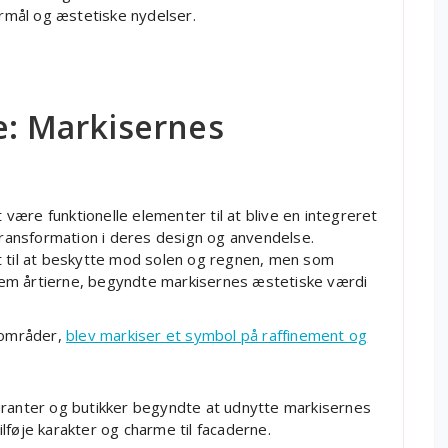
ormål og æstetiske nydelser.
e: Markisernes
t være funktionelle elementer til at blive en integreret
 transformation i deres design og anvendelse.
t til at beskytte mod solen og regnen, men som
em årtierne, begyndte markisernes æstetiske værdi
e områder,
blev markiser et symbol på raffinement og
uranter og butikker begyndte at udnytte markisernes
lføje karakter og charme til facaderne.