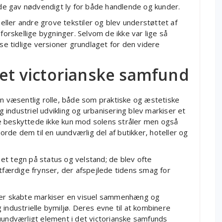
e gav nødvendigt ly for både handlende og kunder.
 eller andre grove tekstiler og blev understøttet af
forskellige bygninger. Selvom de ikke var lige så
 tidlige versioner grundlaget for den videre
det victorianske samfund
en væsentlig rolle, både som praktiske og æstetiske
ig industriel udvikling og urbanisering blev markiser et
e beskyttede ikke kun mod solens stråler men også
jorde dem til en uundværlig del af butikker, hoteller og
et tegn på status og velstand; de blev ofte
ærdige frynser, der afspejlede tidens smag for
byer skabte markiser en visuel sammenhæng og
og industrielle bymiljø. Deres evne til at kombinere
uundværligt element i det victorianske samfunds