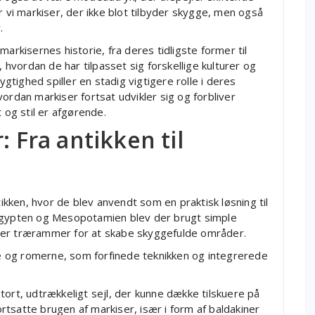
r vi markiser, der ikke blot tilbyder skygge, men også
.
arkisernes historie, fra deres tidligste former til
, hvordan de har tilpasset sig forskellige kulturer og
tighed spiller en stadig vigtigere rolle i deres
ordan markiser fortsat udvikler sig og forbliver
 og stil er afgørende.
: Fra antikken til
tikken, hvor de blev anvendt som en praktisk løsning til
 Egypten og Mesopotamien blev der brugt simple
ver trærammer for at skabe skyggefulde områder.
 og romerne, som forfinede teknikken og integrerede
tort, udtrækkeligt sejl, der kunne dække tilskuere på
tsatte brugen af markiser, især i form af baldakiner