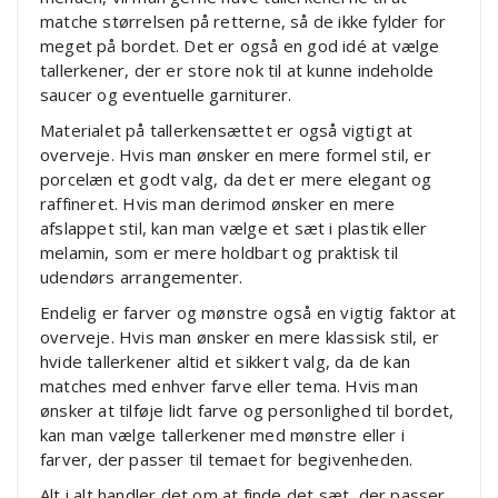
matche størrelsen på retterne, så de ikke fylder for
meget på bordet. Det er også en god idé at vælge
tallerkener, der er store nok til at kunne indeholde
saucer og eventuelle garniturer.
Materialet på tallerkensættet er også vigtigt at
overveje. Hvis man ønsker en mere formel stil, er
porcelæn et godt valg, da det er mere elegant og
raffineret. Hvis man derimod ønsker en mere
afslappet stil, kan man vælge et sæt i plastik eller
melamin, som er mere holdbart og praktisk til
udendørs arrangementer.
Endelig er farver og mønstre også en vigtig faktor at
overveje. Hvis man ønsker en mere klassisk stil, er
hvide tallerkener altid et sikkert valg, da de kan
matches med enhver farve eller tema. Hvis man
ønsker at tilføje lidt farve og personlighed til bordet,
kan man vælge tallerkener med mønstre eller i
farver, der passer til temaet for begivenheden.
Alt i alt handler det om at finde det sæt, der passer