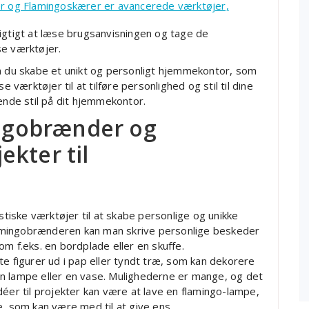
r og Flamingoskærer er avancerede værktøjer,
igtigt at læse brugsanvisningen og tage de
se værktøjer.
du skabe et unikt og personligt hjemmekontor, som
e værktøjer til at tilføre personlighed og stil til dine
de stil på dit hjemmekontor.
ingobrænder og
kter til
iske værktøjer til at skabe personlige og unikke
amingobrænderen kan man skrive personlige beskeder
m f.eks. en bordplade eller en skuffe.
te figurer ud i pap eller tyndt træ, som kan dekorere
l en lampe eller en vase. Mulighederne er mange, og det
déer til projekter kan være at lave en flamingo-lampe,
e, som kan være med til at give ens