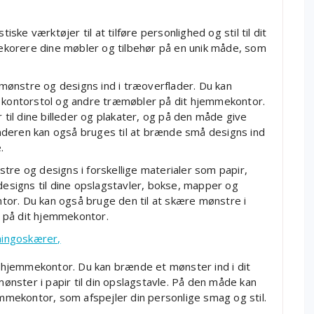
ke værktøjer til at tilføre personlighed og stil til dit
korere dine møbler og tilbehør på en unik måde, som
ønstre og designs ind i træoverflader. Du kan
, kontorstol og andre træmøbler på dit hjemmekontor.
il dine billeder og plakater, og på den måde give
nderen kan også bruges til at brænde små designs ind
.
tre og designs i forskellige materialer som papir,
 designs til dine opslagstavler, bokse, mapper og
or. Du kan også bruge den til at skære mønstre i
er på dit hjemmekontor.
mingoskærer,
hjemmekontor. Du kan brænde et mønster ind i dit
nster i papir til din opslagstavle. På den måde kan
mekontor, som afspejler din personlige smag og stil.