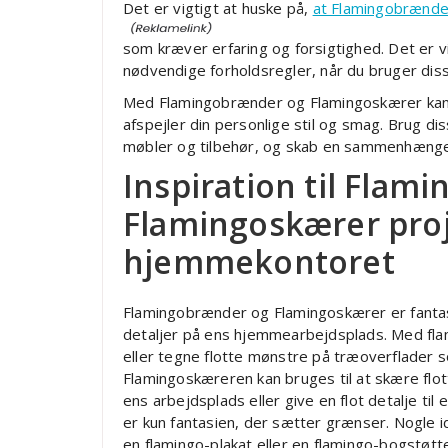
Det er vigtigt at huske på,
at Flamingobrænde
som kræver erfaring og forsigtighed. Det er v
nødvendige forholdsregler, når du bruger dis
Med Flamingobrænder og Flamingoskærer kan 
afspejler din personlige stil og smag. Brug diss
møbler og tilbehør, og skab en sammenhængen
Inspiration til Flam
Flamingoskærer proje
hjemmekontoret
Flamingobrænder og Flamingoskærer er fantast
detaljer på ens hjemmearbejdsplads. Med fl
eller tegne flotte mønstre på træoverflader so
Flamingoskæreren kan bruges til at skære flot
ens arbejdsplads eller give en flot detalje ti
er kun fantasien, der sætter grænser. Nogle i
en flamingo-plakat eller en flamingo-bogstøtt