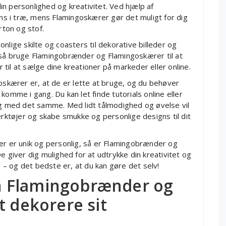
n personlighed og kreativitet. Ved hjælp af
s i træ, mens Flamingoskærer gør det muligt for dig
rton og stof.
nlige skilte og coasters til dekorative billeder og
gså bruge Flamingobrænder og Flamingoskærer til at
r til at sælge dine kreationer på markeder eller online.
kærer er, at de er lette at bruge, og du behøver
komme i gang. Du kan let finde tutorials online eller
 med det samme. Med lidt tålmodighed og øvelse vil
ærktøjer og skabe smukke og personlige designs til dit
er er unik og personlig, så er Flamingobrænder og
e giver dig mulighed for at udtrykke din kreativitet og
r – og det bedste er, at du kan gøre det selv!
n Flamingobrænder og
t dekorere sit