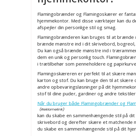
Flamingobrænder og Flamingoskærer er fantastis
hjemmekontor. Med disse værktøjer kan du de
afspejler din personlige stil og smag.
Flamingobrænderen kan bruges til at brænde m
brænde mønstre ind i dit skrivebord, bogreol
Du kan også brænde mønstre ind i trærammer t
dem en unik og personlig touch. Flamingobræ
i trætilbehør som penneholdere og papirkurve
Flamingoskæreren er perfekt til at skære møns
karton og stof. Du kan bruge den til at skære
andre opbevaringsløsninger på dit hjemmekont
stof til dine puder, gardiner og andre tekstil
Når du bruger både Flamingobrænder og Fla
kan du skabe en sammenhængende stil på dit 
skrivebord og derefter skære et matchende mø
du skabe en sammenhængende stil på dit hjem