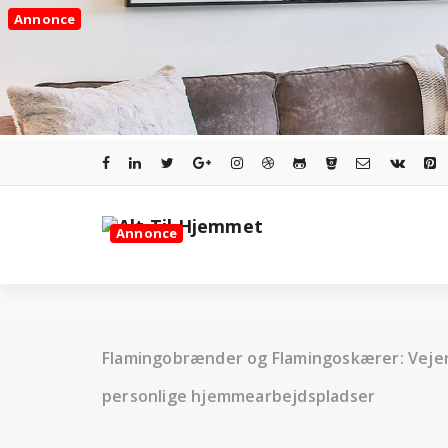
Videre
Annonce
til
indhold
Annonce
Flamingobrænder og Flamingoskærer: Vejen 
personlige hjemmearbejdspladser