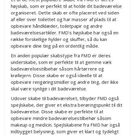
højskab, som er perfekt til at holde dit badeværelse
organiseret. Dette skab er ofte placeret ved siden
af eller over toilettet og har masser af plads til at
opbevare håndklæder, toiletpapir og andre
badeværelsesartikler. FMD’s højskabe har også en
række forskellige hylder og skuffer, så du kan
opbevare dine ting på en ordentlig måde.
En anden populær skabstype fra FMD er deres
underskabe, som er perfekte til at gemme væk
badeværelsestilbehør såsom hårtørrere og
krøllejern. Disse skabe er også ideelle til at
opbevare rengøringsmidler og andre ting, der ikke
skal være synlige i dit badeværelse.
Udover skabe til badeværelset, tilbyder FMD også
spejlskabe, der giver et ekstra berøringspunkt til dit
badeværelse. Disse skabe er perfekte til at
opbevare mindre badeværelsestilbehør såsom
makeup og medicin. Spejlskabene fra FMD har også
indbygget belysning, som giver et klart og tydeligt