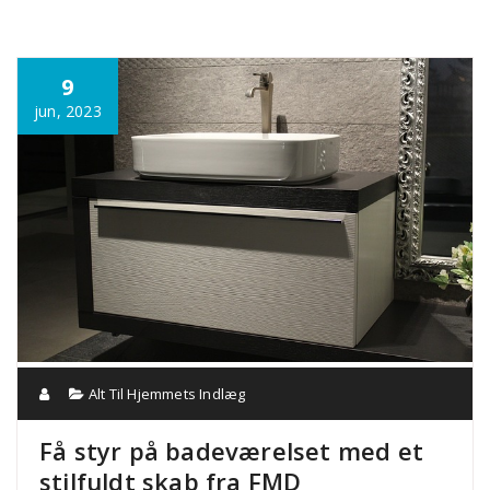
Annonce
9
jun, 2023
Alt Til Hjemmets Indlæg
Få styr på badeværelset med et
stilfuldt skab fra FMD