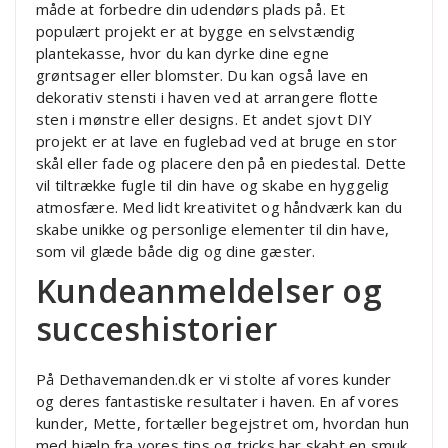
måde at forbedre din udendørs plads på. Et
populært projekt er at bygge en selvstændig
plantekasse, hvor du kan dyrke dine egne
grøntsager eller blomster. Du kan også lave en
dekorativ stensti i haven ved at arrangere flotte
sten i mønstre eller designs. Et andet sjovt DIY
projekt er at lave en fuglebad ved at bruge en stor
skål eller fade og placere den på en piedestal. Dette
vil tiltrække fugle til din have og skabe en hyggelig
atmosfære. Med lidt kreativitet og håndværk kan du
skabe unikke og personlige elementer til din have,
som vil glæde både dig og dine gæster.
Kundeanmeldelser og
succeshistorier
På Dethavemanden.dk er vi stolte af vores kunder
og deres fantastiske resultater i haven. En af vores
kunder, Mette, fortæller begejstret om, hvordan hun
med hjælp fra vores tips og tricks har skabt en smuk