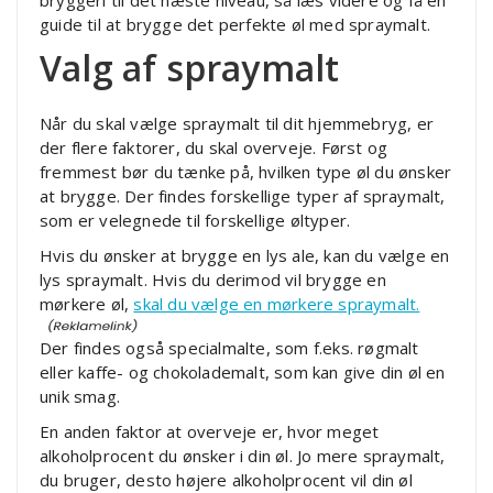
bryggeri til det næste niveau, så læs videre og få en
guide til at brygge det perfekte øl med spraymalt.
Valg af spraymalt
Når du skal vælge spraymalt til dit hjemmebryg, er
der flere faktorer, du skal overveje. Først og
fremmest bør du tænke på, hvilken type øl du ønsker
at brygge. Der findes forskellige typer af spraymalt,
som er velegnede til forskellige øltyper.
Hvis du ønsker at brygge en lys ale, kan du vælge en
lys spraymalt. Hvis du derimod vil brygge en
mørkere øl,
skal du vælge en mørkere spraymalt.
Der findes også specialmalte, som f.eks. røgmalt
eller kaffe- og chokolademalt, som kan give din øl en
unik smag.
En anden faktor at overveje er, hvor meget
alkoholprocent du ønsker i din øl. Jo mere spraymalt,
du bruger, desto højere alkoholprocent vil din øl