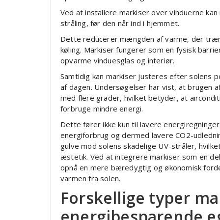
Ved at installere markiser over vinduerne kan 
stråling, før den når ind i hjemmet.
Dette reducerer mængden af varme, der træn
køling. Markiser fungerer som en fysisk barrie
opvarme vinduesglas og interiør.
Samtidig kan markiser justeres efter solens 
af dagen. Undersøgelser har vist, at brugen 
med flere grader, hvilket betyder, at aircond
forbruge mindre energi.
Dette fører ikke kun til lavere energiregninge
energiforbrug og dermed lavere CO2-udledni
gulve mod solens skadelige UV-stråler, hvilk
æstetik. Ved at integrere markiser som en de
opnå en mere bæredygtig og økonomisk fordela
varmen fra solen.
Forskellige typer ma
energibesparende e