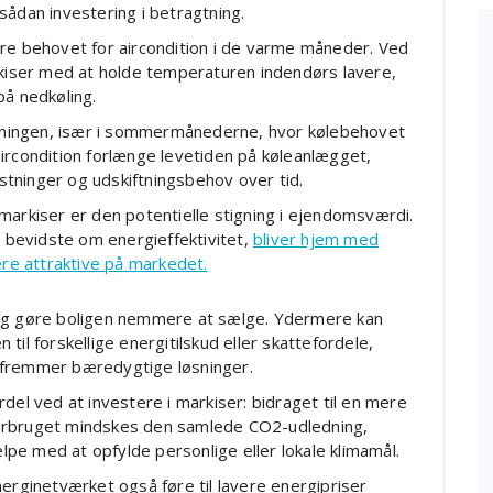
sådan investering i betragtning.
ere behovet for aircondition i de varme måneder. Ved
rkiser med at holde temperaturen indendørs lavere,
på nedkøling.
regningen, især i sommermånederne, hvor kølebehovet
ircondition forlænge levetiden på køleanlægget,
tninger og udskiftningsbehov over tid.
markiser er den potentielle stigning i ejendomsværdi.
r bevidste om energieffektivitet,
bliver hjem med
e attraktive på markedet.
 og gøre boligen nemmere at sælge. Ydermere kan
n til forskellige energitilskud eller skattefordele,
er fremmer bæredygtige løsninger.
del ved at investere i markiser: bidraget til en mere
forbruget mindskes den samlede CO2-udledning,
ælpe med at opfylde personlige eller lokale klimamål.
nerginetværket også føre til lavere energipriser