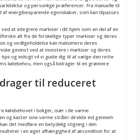
sarkitektur og personlige præferencer. Fra manuelle til
d af energibesparende egenskaber, som kan tilpasses
 ved at integrere markiser i dit hjem som en del af en
udforske alt fra de forskellige typer markiser og deres
lation og vedligeholdelse kan maksimere deres
omiske gevinst ved at investere i markiser og deres
ips og indsigt vil vi guide dig til at vælge den rette
jems kølebehov, men også bidrager til en grønnere
rager til reduceret
ere kølebehovet i boliger, især i de varme
en og kaster sine varme stråler direkte ind gennem
kan det medføre en betydelig stigning i den
ulterer i en øget afhængighed af aircondition for at