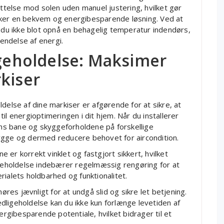
yttelse mod solen uden manuel justering, hvilket gør
sker en bekvem og energibesparende løsning. Ved at
n du ikke blot opnå en behagelig temperatur indendørs,
endelse af energi.
igeholdelse: Maksimer
kiser
delse af dine markiser er afgørende for at sikre, at
il energioptimeringen i dit hjem. Når du installerer
lens bane og skyggeforholdene på forskellige
ygge og dermed reducere behovet for aircondition.
ne er korrekt vinklet og fastgjort sikkert, hvilket
igeholdelse indebærer regelmæssig rengøring for at
rialets holdbarhed og funktionalitet.
es jævnligt for at undgå slid og sikre let betjening.
vedligeholdelse kan du ikke kun forlænge levetiden af
gibesparende potentiale, hvilket bidrager til et