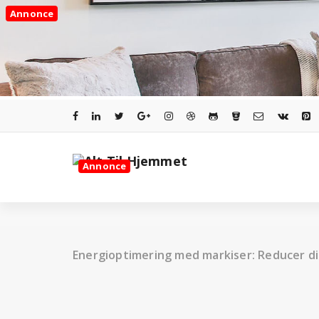
Videre
Annonce
til
indhold
Annonce
Energioptimering med markiser: Reducer d