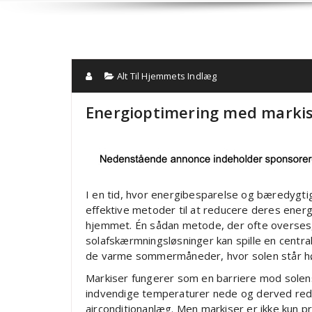
Alt Til Hjemmets Indlæg
Energioptimering med markis
I en tid, hvor energibesparelse og bæredygti
effektive metoder til at reducere deres ene
hjemmet. Én sådan metode, der ofte overses, 
solafskærmningsløsninger kan spille en central 
de varme sommermåneder, hvor solen står hø
Markiser fungerer som en barriere mod solens
indvendige temperaturer nede og derved re
airconditionanlæg. Men markiser er ikke kun pr