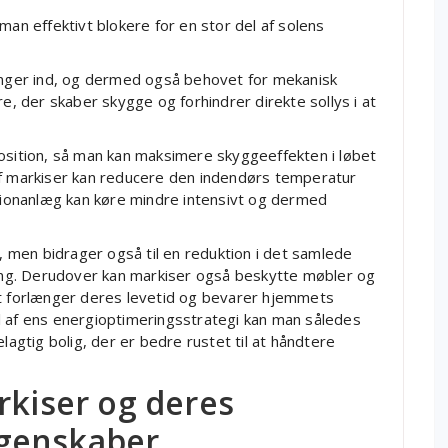
man effektivt blokere for en stor del af solens
ger ind, og dermed også behovet for mekanisk
re, der skaber skygge og forhindrer direkte sollys i at
position, så man kan maksimere skyggeeffekten i løbet
af markiser kan reducere den indendørs temperatur
itionanlæg kan køre mindre intensivt og dermed
r, men bidrager også til en reduktion i det samlede
ng. Derudover kan markiser også beskytte møbler og
et forlænger deres levetid og bevarer hjemmets
l af ens energioptimeringsstrategi kan man således
gtig bolig, der er bedre rustet til at håndtere
rkiser og deres
genskaber