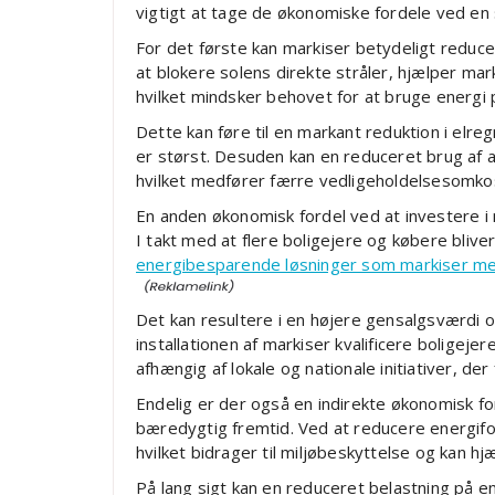
vigtigt at tage de økonomiske fordele ved en 
For det første kan markiser betydeligt reduc
at blokere solens direkte stråler, hjælper ma
hvilket mindsker behovet for at bruge energi 
Dette kan føre til en markant reduktion i el
er størst. Desuden kan en reduceret brug af a
hvilket medfører færre vedligeholdelsesomkos
En anden økonomisk fordel ved at investere i 
I takt med at flere boligejere og købere blive
energibesparende løsninger som markiser mer
Det kan resultere i en højere gensalgsværdi
installationen af markiser kvalificere boligejere
afhængig af lokale og nationale initiativer, d
Endelig er der også en indirekte økonomisk for
bæredygtig fremtid. Ved at reducere energi
hvilket bidrager til miljøbeskyttelse og kan hj
På lang sigt kan en reduceret belastning på e