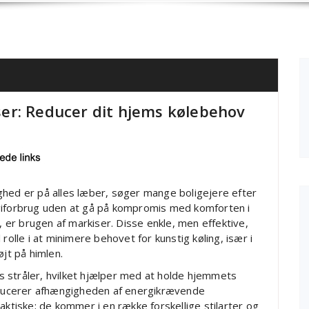
er: Reducer dit hjems kølebehov
ghed er på alles læber, søger mange boligejere efter
rgiforbrug uden at gå på kompromis med komforten i
er brugen af markiser. Disse enkle, men effektive,
rolle i at minimere behovet for kunstig køling, især i
jt på himlen.
 stråler, hvilket hjælper med at holde hjemmets
ducerer afhængigheden af energikrævende
aktiske; de kommer i en række forskellige stilarter og