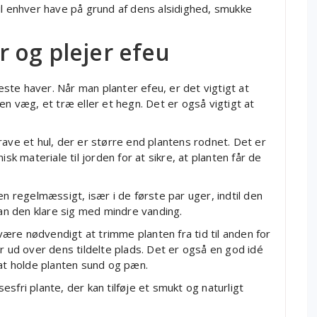
e til enhver have på grund af dens alsidighed, smukke
 og plejer efeu
leste haver. Når man planter efeu, er det vigtigt at
en væg, et træ eller et hegn. Det er også vigtigt at
rave et hul, der er større end plantens rodnet. Det er
sk materiale til jorden for at sikre, at planten får de
en regelmæssigt, især i de første par uger, indtil den
kan den klare sig med mindre vanding.
re nødvendigt at trimme planten fra tid til anden for
r ud over dens tildelte plads. Det er også en god idé
 at holde planten sund og pæn.
sfri plante, der kan tilføje et smukt og naturligt