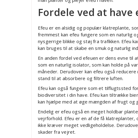
man planter og plejer efeu i haven.
Fordele ved at have 
Efeu er en alsidig og populær klatreplante, so
fremmest kan efeu fungere som en naturlig o
nysgerrige blikke og støj fra trafikken. Efeu k
kan bruges til at skabe en smuk og naturlig in
En anden fordel ved efeuen er dens evne til a
som en naturlig isolator, som kan holde på v
måneder. Derudover kan efeu også reducere mæn
stand til at absorbere og filtrere luften.
Efeu kan også fungere som et tilflugtssted fo
biodiversitet i din have. Efeu kan tiltrække bi
kan hjælpe med at øge mængden af frugt og g
Endelig er efeu også en meget holdbar plante, 
vejrforhold. Efeu er en af ​​de få klatreplante
ikke kræver meget vedligeholdelse. Derudove
skader fra vejret.