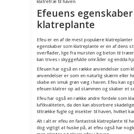
klatretræ til haven.
Efeuens egenskaber
klatreplante
Efeu er en af de mest populære klatreplanter 
egenskaber som klatreplante er en af dens stør
overflader, lige fra mursten og beton til træer
kan trives i skyggefulde områder og endda hjæ
Efeuen har også en række anvendelser som kla
anvendelser er som en naturlig skærm eller h
skabe en smuk grøn væg i haven. Efeu kan også
efeuen klatrer op ad stammen og skaber et s
Efeu har også en række andre fordele som kla
luftkvaliteten, da den kan absorbere skadelige
tiltrække fugle og insekter til haven, hvilket 
Alt i alt er efeu en fantastisk klatreplante ti
dog vigtigt at huske på, at efeu også har nogl