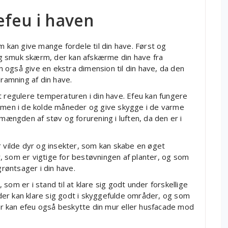
efeu i haven
m kan give mange fordele til din have. Først og
g smuk skærm, der kan afskærme din have fra
an også give en ekstra dimension til din have, da den
dramning af din have.
t regulere temperaturen i din have. Efeu kan fungere
armen i de kolde måneder og give skygge i de varme
gden af ​​støv og forurening i luften, da den er i
r vilde dyr og insekter, som kan skabe en øget
er, som er vigtige for bestøvningen af planter, og som
røntsager i din have.
som er i stand til at klare sig godt under forskellige
r, der kan klare sig godt i skyggefulde områder, og som
r kan efeu også beskytte din mur eller husfacade mod