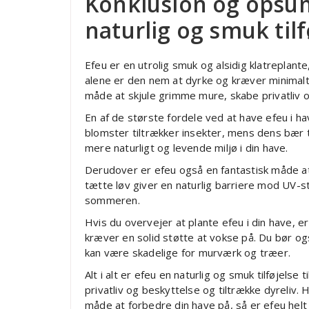
Konklusion og opsu
naturlig og smuk tilf
Efeu er en utrolig smuk og alsidig klatreplante,
alene er den nem at dyrke og kræver minimalt
måde at skjule grimme mure, skabe privatliv og 
En af de største fordele ved at have efeu i hav
blomster tiltrækker insekter, mens dens bær t
mere naturligt og levende miljø i din have.
Derudover er efeu også en fantastisk måde a
tætte løv giver en naturlig barriere mod UV-s
sommeren.
Hvis du overvejer at plante efeu i din have, er
kræver en solid støtte at vokse på. Du bør og
kan være skadelige for murværk og træer.
Alt i alt er efeu en naturlig og smuk tilføjelse
privatliv og beskyttelse og tiltrække dyreliv.
måde at forbedre din have på, så er efeu helt