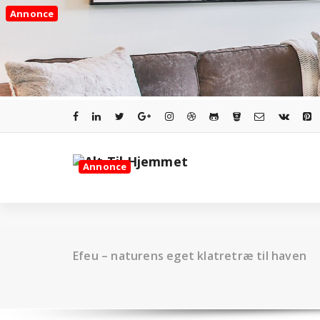
Videre
Annonce
til
indhold
Annonce
Efeu – naturens eget klatretræ til haven