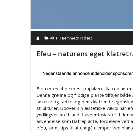
Alt Til Hjemmets Indlæg
Efeu – naturens eget klatretr
Efeu er en af de mest populære klatreplante
Denne grønne og frodige plante tilføjer både 
smukke og tætte, og dens klatrende egenskab
strukturer. Udover sin æstetiske værdi har ef
yndlingsplante blandt haveentusiaster. I denn
anvendelse som klatreplante, fordelene ved a
efeu, samt tips til at undgå ulemper ved pla