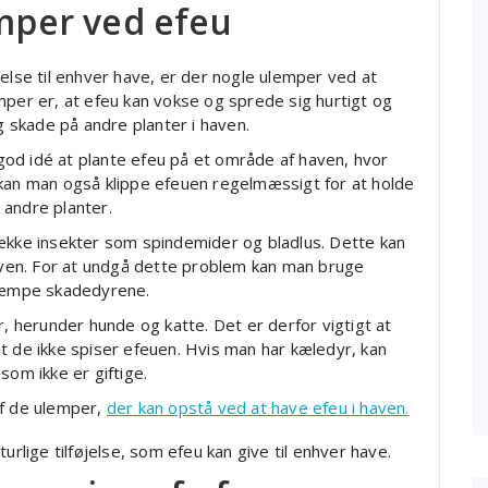
emper ved efeu
else til enhver have, er der nogle ulemper ved at
mper er, at efeu kan vokse og sprede sig hurtigt og
og skade på andre planter i haven.
od idé at plante efeu på et område af haven, hvor
 kan man også klippe efeuen regelmæssigt for at holde
 andre planter.
række insekter som spindemider og bladlus. Dette kan
haven. For at undgå dette problem kan man bruge
ekæmpe skadedyrene.
r, herunder hunde og katte. Det er derfor vigtigt at
t de ikke spiser efeuen. Hvis man har kæledyr, kan
som ikke er giftige.
af de ulemper,
der kan opstå ved at have efeu i haven.
ige tilføjelse, som efeu kan give til enhver have.