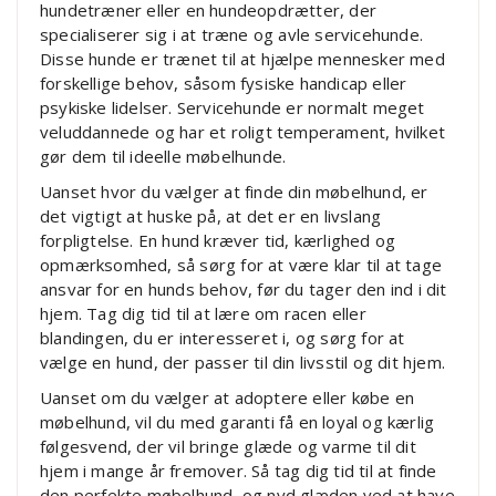
hundetræner eller en hundeopdrætter, der
specialiserer sig i at træne og avle servicehunde.
Disse hunde er trænet til at hjælpe mennesker med
forskellige behov, såsom fysiske handicap eller
psykiske lidelser. Servicehunde er normalt meget
veluddannede og har et roligt temperament, hvilket
gør dem til ideelle møbelhunde.
Uanset hvor du vælger at finde din møbelhund, er
det vigtigt at huske på, at det er en livslang
forpligtelse. En hund kræver tid, kærlighed og
opmærksomhed, så sørg for at være klar til at tage
ansvar for en hunds behov, før du tager den ind i dit
hjem. Tag dig tid til at lære om racen eller
blandingen, du er interesseret i, og sørg for at
vælge en hund, der passer til din livsstil og dit hjem.
Uanset om du vælger at adoptere eller købe en
møbelhund, vil du med garanti få en loyal og kærlig
følgesvend, der vil bringe glæde og varme til dit
hjem i mange år fremover. Så tag dig tid til at finde
den perfekte møbelhund, og nyd glæden ved at have