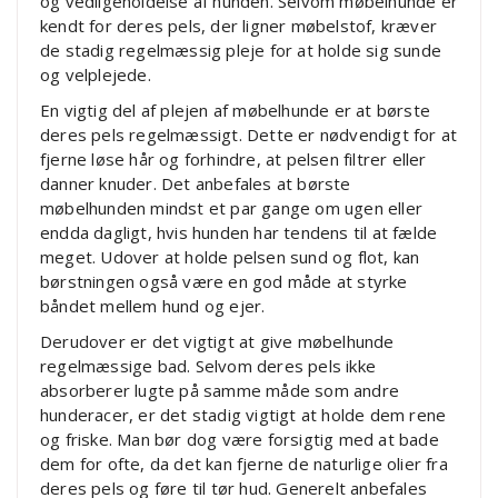
og vedligeholdelse af hunden. Selvom møbelhunde er
kendt for deres pels, der ligner møbelstof, kræver
de stadig regelmæssig pleje for at holde sig sunde
og velplejede.
En vigtig del af plejen af møbelhunde er at børste
deres pels regelmæssigt. Dette er nødvendigt for at
fjerne løse hår og forhindre, at pelsen filtrer eller
danner knuder. Det anbefales at børste
møbelhunden mindst et par gange om ugen eller
endda dagligt, hvis hunden har tendens til at fælde
meget. Udover at holde pelsen sund og flot, kan
børstningen også være en god måde at styrke
båndet mellem hund og ejer.
Derudover er det vigtigt at give møbelhunde
regelmæssige bad. Selvom deres pels ikke
absorberer lugte på samme måde som andre
hunderacer, er det stadig vigtigt at holde dem rene
og friske. Man bør dog være forsigtig med at bade
dem for ofte, da det kan fjerne de naturlige olier fra
deres pels og føre til tør hud. Generelt anbefales