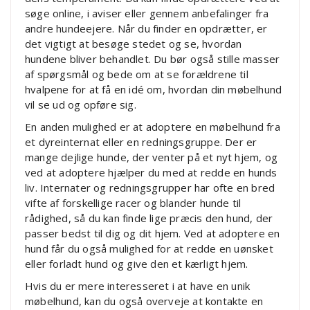
søge online, i aviser eller gennem anbefalinger fra
andre hundeejere. Når du finder en opdrætter, er
det vigtigt at besøge stedet og se, hvordan
hundene bliver behandlet. Du bør også stille masser
af spørgsmål og bede om at se forældrene til
hvalpene for at få en idé om, hvordan din møbelhund
vil se ud og opføre sig.
En anden mulighed er at adoptere en møbelhund fra
et dyreinternat eller en redningsgruppe. Der er
mange dejlige hunde, der venter på et nyt hjem, og
ved at adoptere hjælper du med at redde en hunds
liv. Internater og redningsgrupper har ofte en bred
vifte af forskellige racer og blander hunde til
rådighed, så du kan finde lige præcis den hund, der
passer bedst til dig og dit hjem. Ved at adoptere en
hund får du også mulighed for at redde en uønsket
eller forladt hund og give den et kærligt hjem.
Hvis du er mere interesseret i at have en unik
møbelhund, kan du også overveje at kontakte en