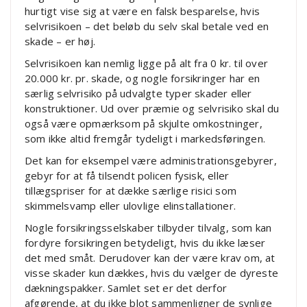
hurtigt vise sig at være en falsk besparelse, hvis
selvrisikoen – det beløb du selv skal betale ved en
skade – er høj.
Selvrisikoen kan nemlig ligge på alt fra 0 kr. til over
20.000 kr. pr. skade, og nogle forsikringer har en
særlig selvrisiko på udvalgte typer skader eller
konstruktioner. Ud over præmie og selvrisiko skal du
også være opmærksom på skjulte omkostninger,
som ikke altid fremgår tydeligt i markedsføringen.
Det kan for eksempel være administrationsgebyrer,
gebyr for at få tilsendt policen fysisk, eller
tillægspriser for at dække særlige risici som
skimmelsvamp eller ulovlige elinstallationer.
Nogle forsikringsselskaber tilbyder tilvalg, som kan
fordyre forsikringen betydeligt, hvis du ikke læser
det med småt. Derudover kan der være krav om, at
visse skader kun dækkes, hvis du vælger de dyreste
dækningspakker. Samlet set er det derfor
afgørende, at du ikke blot sammenligner de synlige