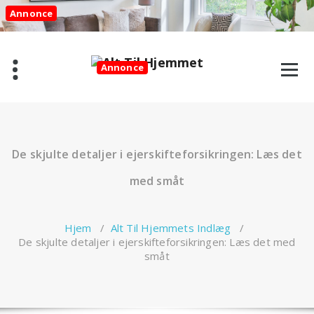
Videre
Annonce
til
indhold
Annonce
De skjulte detaljer i ejerskifteforsikringen: Læs det
med småt
Hjem
/
Alt Til Hjemmets Indlæg
/
De skjulte detaljer i ejerskifteforsikringen: Læs det med
småt