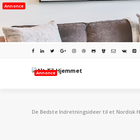
Videre
Annonce
til
indhold
Annonce
De Bedste Indretningsideer til et Nordisk 