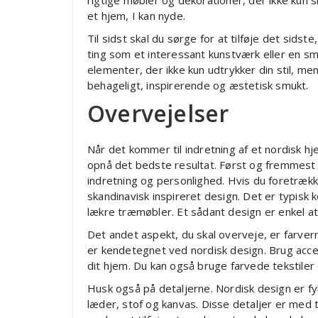
rigtige møbler og dekorationer, der ikke kun s
et hjem, I kan nyde.
Til sidst skal du sørge for at tilføje det sidste
ting som et interessant kunstværk eller en s
elementer, der ikke kun udtrykker din stil, m
behageligt, inspirerende og æstetisk smukt.
Overvejelser
Når det kommer til indretning af et nordisk h
opnå det bedste resultat. Først og fremmest sk
indretning og personlighed. Hvis du foretrækk
skandinavisk inspireret design. Det er typisk 
lækre træmøbler. Et sådant design er enkel at
Det andet aspekt, du skal overveje, er farver
er kendetegnet ved nordisk design. Brug accent
dit hjem. Du kan også bruge farvede tekstile
Husk også på detaljerne. Nordisk design er f
læder, stof og kanvas. Disse detaljer er med t