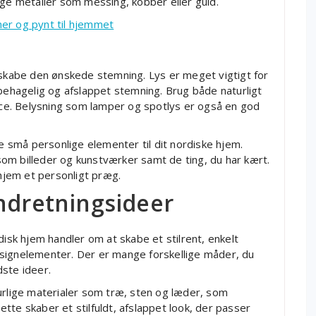
uge metaller som messing, kobber eller guld.
ner og pynt til hjemmet
 skabe den ønskede stemning. Lys er meget vigtigt for
 behagelig og afslappet stemning. Brug både naturligt
ance. Belysning som lamper og spotlys er også en god
je små personlige elementer til dit nordiske hjem.
om billeder og kunstværker samt de ting, du har kært.
 hjem et personligt præg.
indretningsideer
disk hjem handler om at skabe et stilrent, enkelt
signelementer. Der er mange forskellige måder, du
ste ideer.
urlige materialer som træ, sten og læder, som
tte skaber et stilfuldt, afslappet look, der passer