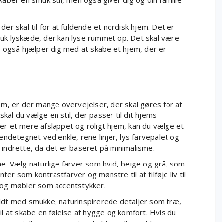
kaber en smuk stil, men også giver dig og din familie
, der skal til for at fuldende et nordisk hjem. Det er
muk lyskæde, der kan lyse rummet op. Det skal være
en også hjælper dig med at skabe et hjem, der er
jem, er der mange overvejelser, der skal gøres for at
al du vælge en stil, der passer til dit hjems
er et mere afslappet og roligt hjem, kan du vælge et
kendetegnet ved enkle, rene linjer, lys farvepalet og
 indrette, da det er baseret på minimalisme.
ne. Vælg naturlige farver som hvid, beige og grå, som
er som kontrastfarver og mønstre til at tilføje liv til
r og møbler som accentstykker.
yldt med smukke, naturinspirerede detaljer som træ,
il at skabe en følelse af hygge og komfort. Hvis du