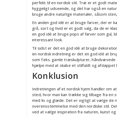
perfekt til en nordisk stil. Træ er et godt ma
hyggeligt udseende, og det har også en naturl
bruge andre naturlige materialer, såsom sten,
En anden god idé er at bruge farver, der er ka
grå, sort og hvid er et godt valg, da de er kl
en god idé at bruge pops af farver som gul, b
interessant look.
Til sidst er det en god idé at bruge dekoration
en nordisk indretning er det en god idé at bru
som f.eks. gamle træskulpturer, håndvævede m
hjælpe med at skabe et stilfuldt og afslappet l
Konklusion
Indretningen af et nordisk hjem handler om a
sted, hvor man kan trække sig tilbage fra en st
med liv og glæde. Det er vigtigt at vælge de ri
overensstemmelse med den nordiske stil. Det er
ved at vælge inspiration fra naturen, kunst og 