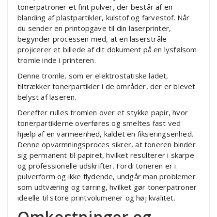
tonerpatroner et fint pulver, der består af en
blanding af plastpartikler, kulstof og farvestof. Når
du sender en printopgave til din laserprinter,
begynder processen med, at en laserstråle
projicerer et billede af dit dokument på en lysfølsom
tromle inde i printeren.
Denne tromle, som er elektrostatiske ladet,
tiltrækker tonerpartikler i de områder, der er blevet
belyst af laseren.
Derefter rulles tromlen over et stykke papir, hvor
tonerpartiklerne overføres og smeltes fast ved
hjælp af en varmeenhed, kaldet en fikseringsenhed.
Denne opvarmningsproces sikrer, at toneren binder
sig permanent til papiret, hvilket resulterer i skarpe
og professionelle udskrifter. Fordi toneren er i
pulverform og ikke flydende, undgår man problemer
som udtværing og tørring, hvilket gør tonerpatroner
ideelle til store printvolumener og høj kvalitet.
Omkostninger og