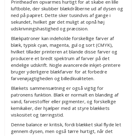
Printhead’en opvarmes hurtigt for at skabe en lille
luftboble, der skubber blækdråberne ud af dysen og
ned på papiret. Dette sker tusindvis af gange i
sekundet, hvilket gør det muligt at opnå høj
udskrivningshastighed og præcision.
Blækpatroner kan indeholde forskellige farver af
blæk, typisk cyan, magenta, gul og sort (CMYK),
hvilket tillader printeren at blande disse farver og
producere et bredt spektrum af farver på det
endelige udskrift. Nogle avancerede inkjet-printere
bruger yderligere blækfarver for at forbedre
farvenøjagtigheden og billedkvaliteten.
Blækets sammensætning er også vigtig for
patronens funktion. Blæk er normalt en blanding af
vand, farvestoffer eller pigmenter, og forskellige
kemikalier, der hjælper med at styre blækkets
viskositet og tørringstid.
Denne balance er kritisk, fordi blækket skal flyde let
gennem dysen, men også tørre hurtigt, når det