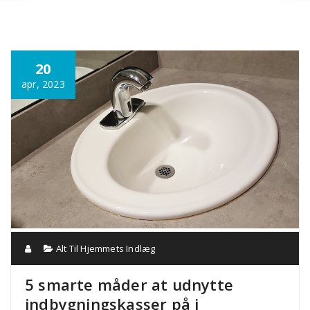
Annonce
20
apr, 2023
Alt Til Hjemmets Indlæg
5 smarte måder at udnytte
indbygningskasser på i