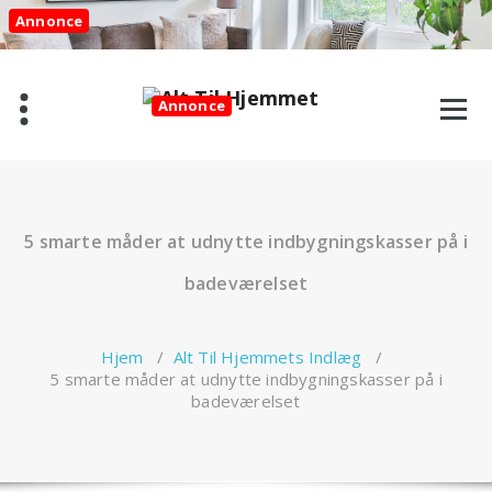
Videre
Annonce
til
indhold
Annonce
5 smarte måder at udnytte indbygningskasser på i
badeværelset
Hjem
/
Alt Til Hjemmets Indlæg
/
5 smarte måder at udnytte indbygningskasser på i
badeværelset