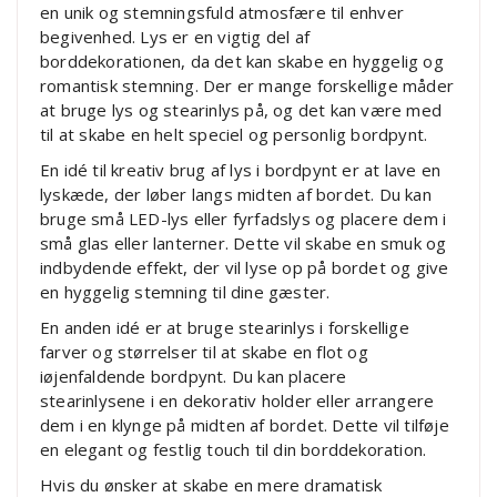
en unik og stemningsfuld atmosfære til enhver
begivenhed. Lys er en vigtig del af
borddekorationen, da det kan skabe en hyggelig og
romantisk stemning. Der er mange forskellige måder
at bruge lys og stearinlys på, og det kan være med
til at skabe en helt speciel og personlig bordpynt.
En idé til kreativ brug af lys i bordpynt er at lave en
lyskæde, der løber langs midten af bordet. Du kan
bruge små LED-lys eller fyrfadslys og placere dem i
små glas eller lanterner. Dette vil skabe en smuk og
indbydende effekt, der vil lyse op på bordet og give
en hyggelig stemning til dine gæster.
En anden idé er at bruge stearinlys i forskellige
farver og størrelser til at skabe en flot og
iøjenfaldende bordpynt. Du kan placere
stearinlysene i en dekorativ holder eller arrangere
dem i en klynge på midten af bordet. Dette vil tilføje
en elegant og festlig touch til din borddekoration.
Hvis du ønsker at skabe en mere dramatisk