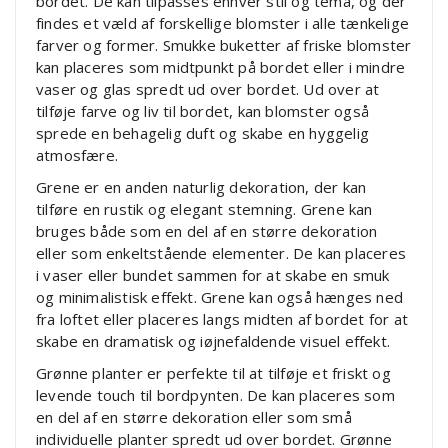
bordet. De kan tilpasses enhver stil og tema, og der
findes et væld af forskellige blomster i alle tænkelige
farver og former. Smukke buketter af friske blomster
kan placeres som midtpunkt på bordet eller i mindre
vaser og glas spredt ud over bordet. Ud over at
tilføje farve og liv til bordet, kan blomster også
sprede en behagelig duft og skabe en hyggelig
atmosfære.
Grene er en anden naturlig dekoration, der kan
tilføre en rustik og elegant stemning. Grene kan
bruges både som en del af en større dekoration
eller som enkeltstående elementer. De kan placeres
i vaser eller bundet sammen for at skabe en smuk
og minimalistisk effekt. Grene kan også hænges ned
fra loftet eller placeres langs midten af bordet for at
skabe en dramatisk og iøjnefaldende visuel effekt.
Grønne planter er perfekte til at tilføje et friskt og
levende touch til bordpynten. De kan placeres som
en del af en større dekoration eller som små
individuelle planter spredt ud over bordet. Grønne