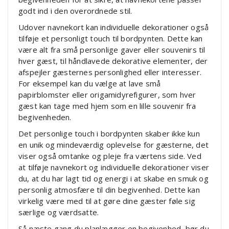
godt ind i den overordnede stil.
Udover navnekort kan individuelle dekorationer også
tilføje et personligt touch til bordpynten. Dette kan
være alt fra små personlige gaver eller souvenirs til
hver gæst, til håndlavede dekorative elementer, der
afspejler gæsternes personlighed eller interesser.
For eksempel kan du vælge at lave små
papirblomster eller origamidyrefigurer, som hver
gæst kan tage med hjem som en lille souvenir fra
begivenheden.
Det personlige touch i bordpynten skaber ikke kun
en unik og mindeværdig oplevelse for gæsterne, det
viser også omtanke og pleje fra værtens side. Ved
at tilføje navnekort og individuelle dekorationer viser
du, at du har lagt tid og energi i at skabe en smuk og
personlig atmosfære til din begivenhed. Dette kan
virkelig være med til at gøre dine gæster føle sig
særlige og værdsatte.
Så næste gang du planlægger en begivenhed, bør du