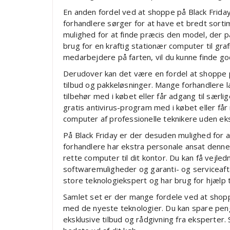
En anden fordel ved at shoppe på Black Frida
forhandlere sørger for at have et bredt sorti
mulighed for at finde præcis den model, der p
brug for en kraftig stationær computer til gra
medarbejdere på farten, vil du kunne finde god
Derudover kan det være en fordel at shoppe på
tilbud og pakkeløsninger. Mange forhandlere la
tilbehør med i købet eller får adgang til særl
gratis antivirus-program med i købet eller får 
computer af professionelle teknikere uden ek
På Black Friday er der desuden mulighed for a
forhandlere har ekstra personale ansat denne d
rette computer til dit kontor. Du kan få vejledni
softwaremuligheder og garanti- og serviceafta
store teknologiekspert og har brug for hjælp ti
Samlet set er der mange fordele ved at shoppe
med de nyeste teknologier. Du kan spare penge
eksklusive tilbud og rådgivning fra eksperter. 