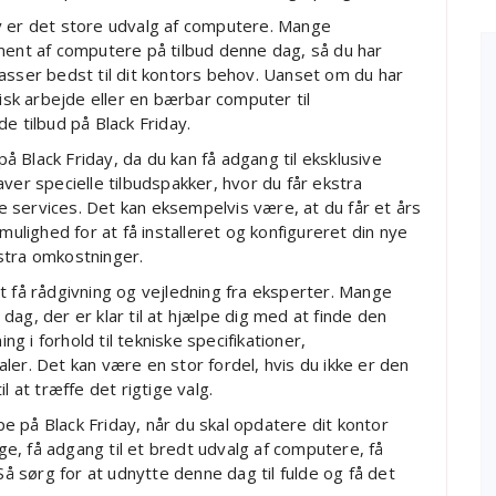
y er det store udvalg af computere. Mange
ment af computere på tilbud denne dag, så du har
asser bedst til dit kontors behov. Uanset om du har
fisk arbejde eller en bærbar computer til
e tilbud på Black Friday.
 Black Friday, da du kan få adgang til eksklusive
ver specielle tilbudspakker, hvor du får ekstra
ige services. Det kan eksempelvis være, at du får et års
mulighed for at få installeret og konfigureret din nye
stra omkostninger.
t få rådgivning og vejledning fra eksperter. Mange
ag, der er klar til at hjælpe dig med at finde den
ng i forhold til tekniske specifikationer,
ler. Det kan være en stor fordel, hvis du ikke er den
l at træffe det rigtige valg.
 på Black Friday, når du skal opdatere dit kontor
, få adgang til et bredt udvalg af computere, få
Så sørg for at udnytte denne dag til fulde og få det