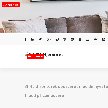
Videre
Annonce
til
indhold
Annonce
3) Hold kontoret opdateret med de nyeste 
tilbud på computere