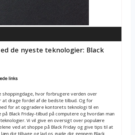
ed de nyeste teknologier: Black
de shoppingdage, hvor forbrugere verden over
 at drage fordel af de bedste tilbud. Og for
ed for at opgradere kontorets teknologi til en
sere på Black Friday-tilbud på computere og hvordan man
eknologier. Vi vil give en oversigt over populære
ne ved at shoppe på Black Friday og give tips til at
å læn dig tilbage og lad os guide dig gennem Black