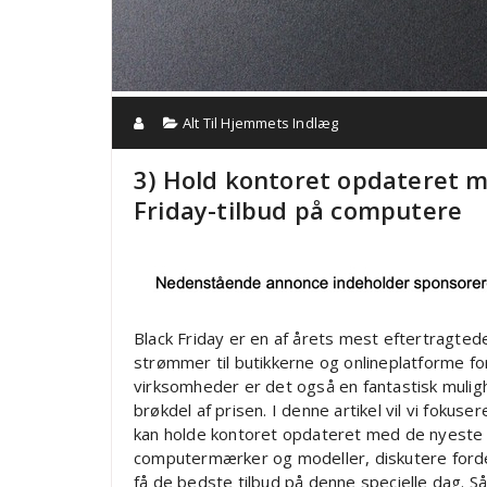
Alt Til Hjemmets Indlæg
3) Hold kontoret opdateret m
Friday-tilbud på computere
Black Friday er en af årets mest eftertragte
strømmer til butikkerne og onlineplatforme for
virksomheder er det også en fantastisk muligh
brøkdel af prisen. I denne artikel vil vi foku
kan holde kontoret opdateret med de nyeste t
computermærker og modeller, diskutere fordele
få de bedste tilbud på denne specielle dag. S