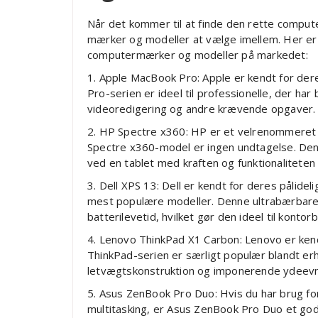
Når det kommer til at finde den rette computer
mærker og modeller at vælge imellem. Her er
computermærker og modeller på markedet:
1. Apple MacBook Pro: Apple er kendt for der
Pro-serien er ideel til professionelle, der har 
videoredigering og andre krævende opgaver.
2. HP Spectre x360: HP er et velrenommeret
Spectre x360-model er ingen undtagelse. Den
ved en tablet med kraften og funktionalitete
3. Dell XPS 13: Dell er kendt for deres pålid
mest populære modeller. Denne ultrabærbar
batterilevetid, hvilket gør den ideel til kontor
4. Lenovo ThinkPad X1 Carbon: Lenovo er kend
ThinkPad-serien er særligt populær blandt e
letvægtskonstruktion og imponerende ydeevne, 
5. Asus ZenBook Pro Duo: Hvis du har brug f
multitasking, er Asus ZenBook Pro Duo et go