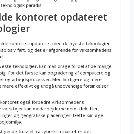
n teknologisk paradis.
olde kontoret opdateret
logier
 holde kontoret opdateret med de nyeste teknologier.
ksplosiv fart, og det er afgørende for virksomhedens
d.
este teknologier, kan man drage fordel af de mange
ig. For det første kan opgradering af computere og
tet og arbejdsprocesser. Med hurtigere og mere
e mere effektivt og undgå unødvendige forsinkelser
å kontoret også forbedre virksomhedens
 værktøjer kan medarbejderne nemt dele filer,
inger og geografiske placeringer. Dette kan øge
bejdsmiljø.
tigende trussel fra cyberkriminalitet er det