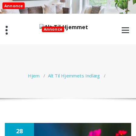
Videre
Annonce
til
indhold
Annonce
Hjem
/
Alt Til Hjemmets Indlæg
/
Annonce
28