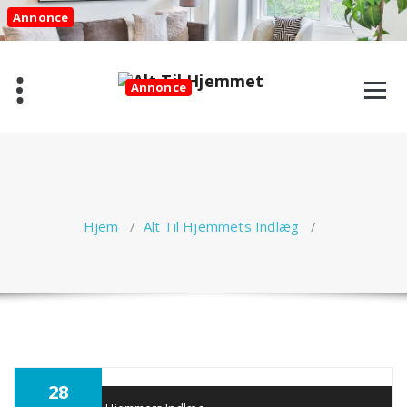
Videre
Annonce
til
indhold
Annonce
Hjem
/
Alt Til Hjemmets Indlæg
/
28
Annonce